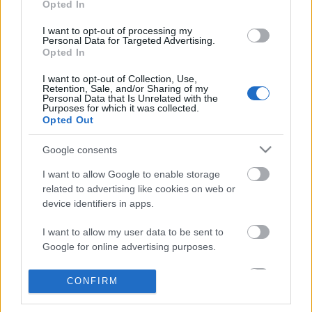
Opted In
I want to opt-out of processing my
Personal Data for Targeted Advertising.
Opted In
Brutális philmzene (Dave Lombardo
I want to opt-out of Collection, Use,
Retention, Sale, and/or Sharing of my
Philmje az A38-on)
Personal Data that Is Unrelated with the
Purposes for which it was collected.
HORNER
•
2015. szeptember 10.
0
Opted Out
Google consents
Emelje föl a kezét, aki tudja, kicsoda is Pancho
Tomaselli! Nem látom, hogy bárki is nyújtózkodna. A
I want to allow Google to enable storage
Gerry Nestler név mond valakinek valamit? Senki?
related to advertising like cookies on web or
Na, jó. Dave Lombardo? Ahá, mindenki… És hányan
device identifiers in apps.
jöttek azért, hogy a Philm zenekart meghallgassák?
Hogy érted, hogy hogy értem,…
I want to allow my user data to be sent to
Google for online advertising purposes.
"Lelkem kockán pörgetem" (WMD és
I want to allow Google to send me
CONFIRM
Begotten Silence az A38-on)
personalized advertising.