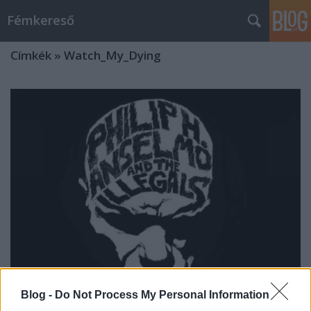
Fémkereső
Címkék
»
Watch_My_Dying
Blog -
Do Not Process My Personal Information
Anselmo, Abbath, Apey, Aborted