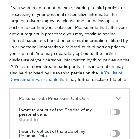
(Rockmaraton zárónap)
If you wish to opt-out of the sale, sharing to third parties, or
processing of your personal or sensitive information for
HORNER
•
2019. július 14.
0
targeted advertising by us, please use the below opt-out
section to confirm your selection. Please note that after your
Hozzávetőlegesen 10 Pantera- és 10-12 Motörhead-
opt-out request is processed you may continue seeing
dal – ennyiért és ezekért már érdemes lemenni a
interest-based ads based on personal information utilized by
dunaúji fesztivál szombati estjére. Persze, csakis
us or personal information disclosed to third parties prior to
akkor, ha az Anselmo vezette illegalisták és az
your opt-out. You may separately opt-out of the further
Abbath fémjelezte norvég, 1996 óta Lemmy csapata
disclosure of your personal information by third parties on the
előtt tisztelgő trióról van szó. Ezért hitelesek és…
IAB’s list of downstream participants. This information may
also be disclosed by us to third parties on the
IAB’s List of
Downstream Participants
that may further disclose it to other
third parties.
Please note that this website/app uses one or more Google
Personal Data Processing Opt Outs
services and may gather and store information including but
not limited to your visit or usage behaviour. You may click to
I want to opt-out of the Sharing of my
personal data.
grant or deny consent to Google and its third-party tags to
Opted In
use your data for below specified purposes in below Google
consent section.
I want to opt-out of the Sale of my
Personal Data.