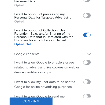
Personal Data.
Opted In
I want to opt-out of processing my
Personal Data for Targeted Advertising.
Opted In
Ellensúly (Wall of Sleep és Magma
I want to opt-out of Collection, Use,
Retention, Sale, and/or Sharing of my
Rise a Rock On! Festen)
Personal Data that Is Unrelated with the
Purposes for which it was collected.
Opted Out
HORNER
•
2017. szeptember 04.
0
Google consents
Öt nap alatt az egykori Mood 4/5-e megfordult
előttem a színpadon 3 zenekarban – Megyesi Balázs
I want to allow Google to enable storage
szerdán este az Asphalt Horsemenben bőgőzött,
related to advertising like cookies on web or
tegnap este Füleki Sándor a Wall of Sleepben riffelt,
device identifiers in apps.
Holdamf Gábor és Hegyi Kolos pedig hát a Magma
I want to allow my user data to be sent to
Rise-ban következett rá. De nem azért mentem ki
Google for online advertising purposes.
tegnap…
I want to allow Google to send me
Mennybemenetel (Trouble a Dürer-
personalized advertising.
CONFIRM