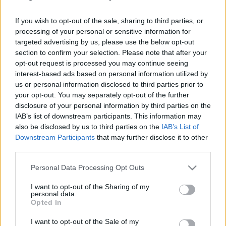
és társai az A38-on)
If you wish to opt-out of the sale, sharing to third parties, or
HORNER
•
2024. május 06.
0
processing of your personal or sensitive information for
targeted advertising by us, please use the below opt-out
Május első péntekjén erős napot zártak a hazai
section to confirm your selection. Please note that after your
koncertszervezők. Mi, mezei koncertlátogatók pedig
opt-out request is processed you may continue seeing
csak kapkodhattuk a fejünket a záporozó
interest-based ads based on personal information utilized by
bejelentések közt, és persze lobogtathattuk a
us or personal information disclosed to third parties prior to
your opt-out. You may separately opt-out of the further
folyamatosan soványodó pénztárcánkat. A
disclosure of your personal information by third parties on the
fővárosban rögtön egyszerre három lehetőség is volt.
IAB’s list of downstream participants. This information may
A Dürerben az…
also be disclosed by us to third parties on the
IAB’s List of
Downstream Participants
that may further disclose it to other
third parties.
Please note that this website/app uses one or more Google
Personal Data Processing Opt Outs
services and may gather and store information including but
not limited to your visit or usage behaviour. You may click to
I want to opt-out of the Sharing of my
personal data.
grant or deny consent to Google and its third-party tags to
Opted In
use your data for below specified purposes in below Google
consent section.
I want to opt-out of the Sale of my