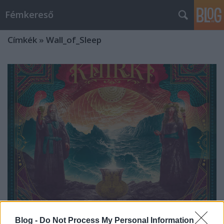
Fémkereső
Címkék
»
Wall_of_Sleep
Férfiúkról szólj nékem múzsa (Khirki
Blog -
Do Not Process My Personal Information