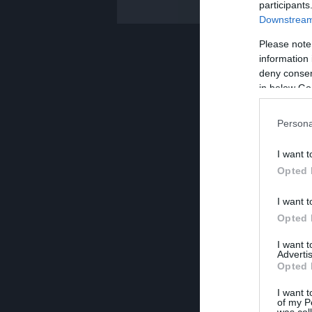
participants
Downstream 
Please note
information 
deny consent
in below Go
Persona
I want t
Opted 
I want t
Opted 
I want 
Advertis
Opted 
I want t
of my P
was col