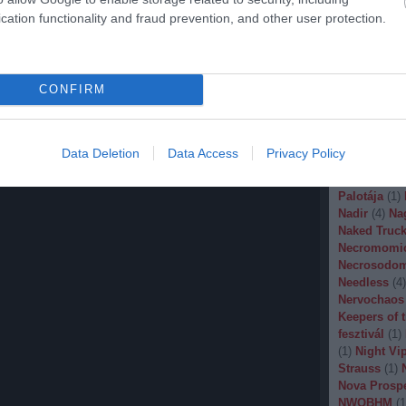
Malignancy
cation functionality and fraud prevention, and other user protection.
Manegarm
(
Marissa Nad
Mason
(
1
)
M
Banana
(
1
)
M
CONFIRM
Metal
(
1
)
Met
Metal Churc
Misery Inde
Moonspell
(
Data Deletion
Data Access
Privacy Policy
(
1
)
Mortiis
(
of Millions
(
Palotája
(
1
)
Nadir
(
4
)
Na
Naked Truck
Necromomi
Necrosodo
Needless
(
4
)
Nervochaos
Keepers of 
fesztivál
(
1
)
(
1
)
Night Vi
Strauss
(
1
)
Nova Prosp
NWOBHM
(
1