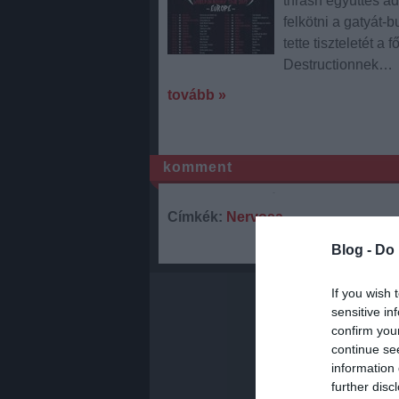
thrash együttes a
felkötni a gatyát-
tette tiszteletét 
Destructionnek…
tovább »
komment
Címkék:
Nervosa
Blog -
Do 
If you wish 
sensitive in
confirm you
continue se
information 
further disc