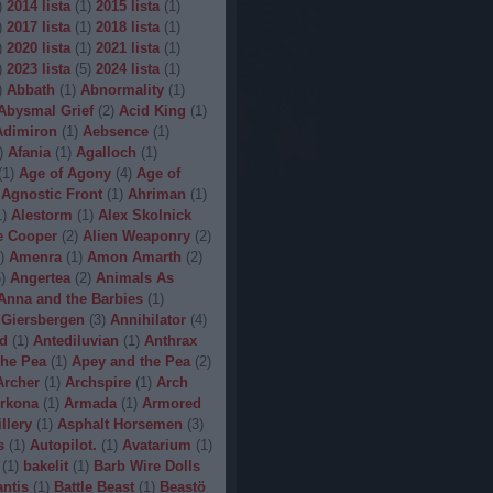
)
2014 lista
(
1
)
2015 lista
(
1
)
)
2017 lista
(
1
)
2018 lista
(
1
)
)
2020 lista
(
1
)
2021 lista
(
1
)
)
2023 lista
(
5
)
2024 lista
(
1
)
)
Abbath
(
1
)
Abnormality
(
1
)
Abysmal Grief
(
2
)
Acid King
(
1
)
Adimiron
(
1
)
Aebsence
(
1
)
)
Afania
(
1
)
Agalloch
(
1
)
(
1
)
Age of Agony
(
4
)
Age of
Agnostic Front
(
1
)
Ahriman
(
1
)
1
)
Alestorm
(
1
)
Alex Skolnick
e Cooper
(
2
)
Alien Weaponry
(
2
)
)
Amenra
(
1
)
Amon Amarth
(
2
)
5
)
Angertea
(
2
)
Animals As
Anna and the Barbies
(
1
)
 Giersbergen
(
3
)
Annihilator
(
4
)
d
(
1
)
Antediluvian
(
1
)
Anthrax
he Pea
(
1
)
Apey and the Pea
(
2
)
Archer
(
1
)
Archspire
(
1
)
Arch
rkona
(
1
)
Armada
(
1
)
Armored
illery
(
1
)
Asphalt Horsemen
(
3
)
s
(
1
)
Autopilot.
(
1
)
Avatarium
(
1
)
(
1
)
bakelit
(
1
)
Barb Wire Dolls
ntis
(
1
)
Battle Beast
(
1
)
Beastö