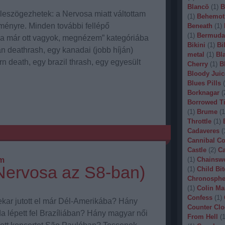
Blancö
(
1
)
B
leszögezhetek: a Nervosa miatt váltottam
(
1
)
Behemot
ményre. Minden további fellépő
Beneath
(
1
)
(
1
)
Bermuda
ha már ott vagyok, megnézem” kategóriába
Bikini
(
1
)
Bi
n deathrash, egy kanadai (jobb híján)
metal
(
1
)
Bl
n death, egy brazil thrash, egy egyesült
Cherry
(
1
)
B
Bloody Juic
Blues Pills
(
Borknagar
(
Borrowed T
(
1
)
Brume
(
1
Throttle
(
1
)
Cadaveres
(
Cannibal C
Castle
(
2
)
Ca
m
(
1
)
Chainsw
Nervosa az S8-ban)
(
1
)
Child Bit
Chronosphe
(
1
)
Colin Ma
Confess
(
1
)
ar jutott el már Dél-Amerikába? Hány
Counter Clo
 lépett fel Brazíliában? Hány magyar női
From Hell
(