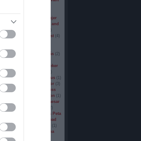
den
(
3
)
Iron Steel
(
2
)
I am
ack
(
2
)
Jarboe
(
1
)
Jesus
percar
(
1
)
Jex Thoth
(
1
)
Jinjer
n the Jungle
(
1
)
John Diva and
 of Love
(
1
)
John Garcia
(
2
)
s
(
1
)
Jucifer
(
1
)
Judas Priest
(
4
)
2
)
K3
(
1
)
Kállai János
(
1
)
(
2
)
Kamelot
(
1
)
Kampfar
(
1
)
urn
(
3
)
Karst
(
1
)
Kátai Tamás
(
2
)
vin Hufnagel
(
1
)
Khirki
(
1
)
)
Kill With Hate
(
5
)
Kingseeker
amond
(
1
)
King Solomon
(
1
)
mite
(
1
)
Kobra and the Lotus
(
1
)
llice
(
1
)
Krampüs
(
1
)
Kreator
(
3
)
lertak
(
2
)
Kylfingar
(
1
)
Kyuss
 God
(
2
)
League of Distortion
(
1
)
mb For A Limb
(
1
)
Little Caesar
1
)
Lizzies
(
1
)
Lord Dying
(
2
)
 Zero
(
1
)
Lucifer
(
2
)
Lukács Peta
(
1
)
Macabre
(
1
)
Machine Head
Madder Mortem
(
1
)
Madvill
(
1
)
(
2
)
Maggot Heart
(
1
)
Magma
ó Dávid
(
1
)
Malediction
(
2
)