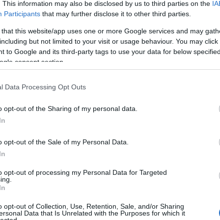
. This information may also be disclosed by us to third parties on the
IA
Evil Invader
Participants
that may further disclose it to other third parties.
Exodus
(
1
)
Extreme Att
 that this website/app uses one or more Google services and may gath
Fanatic Atta
including but not limited to your visit or usage behaviour. You may click 
Fit For An 
 to Google and its third-party tags to use your data for below specifi
Fostartály
(
Toast
(
1
)
Gi
ogle consent section.
Godsleep
(
1
Gorguts
(
2
)
l Data Processing Opt Outs
Gravecrush
Pleasures
(
Grim Reape
o opt-out of the Sharing of my personal data.
(
1
)
Gyilkos
(
In
(
1
)
Hammerf
Harakiri Fo
o opt-out of the Sale of my Personal Data.
Eternal
(
1
)
H
In
(
1
)
Head For
Helheim
(
1
)
to opt-out of processing my Personal Data for Targeted
Helsótt
(
1
)
H
ing.
Hexvessel
(
In
(
1
)
Human E
Breed
(
1
)
Ia
o opt-out of Collection, Use, Retention, Sale, and/or Sharing
(
1
)
Igorrr
(
1
)
ersonal Data that Is Unrelated with the Purposes for which it
lected.
Inferno
(
1
)
I