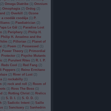
(
2
)
Omega Diatribe
(
1
)
Omnium
1
)
Omophagia
(
2
)
Ordog
(
2
)
and
(
2
)
Overkill
(
3
)
Ozone
 a csodák csodája
(
1
)
P.
lliams
(
1
)
Paediatrician
(
2
)
Papa Le Gál
(
1
)
Paradise Lost
on
(
3
)
Periphery
(
1
)
Philip H.
Philip H. Anselmo and the
hilm
(
1
)
Pillorian
(
1
)
Planet of
ni
(
1
)
Poem
(
1
)
Possessed
(
1
)
)
Power Theory
(
1
)
Primordial
)
Protector
(
1
)
Psycho Mutants
ic
(
2
)
Purulent Rites
(
2
)
R. I. P.
)
Reds Cool
(
1
)
Red Fang
(
2
)
li Peppers
(
1
)
Reino Ermitano
blaze
(
2
)
River of Lust
(
2
)
da
(
1
)
rockabilly
(
1
)
n
(
4
)
rock and roll
(
2
)
Room of
bots
(
1
)
Ross The Boss
(
1
)
nd
(
1
)
Rotting Christ
(
1
)
Rrelics
(
1
)
S. D. I.
(
1
)
S. O. D.
(
1
)
h
(
2
)
Sadictic Intent
(
1
)
Saille
us
(
1
)
Sanctuary
(
1
)
Sanhedrin