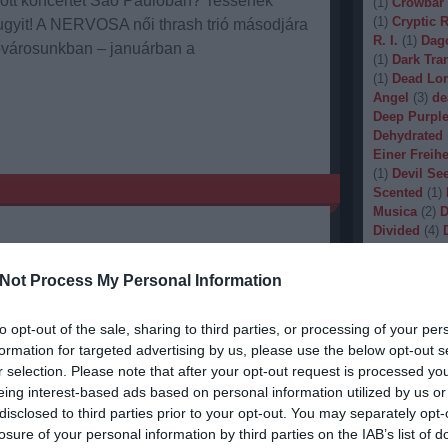
dott koncertet São Paulóban? Tessenek
(
1
)
Crowbar
(
1
)
Cryptic 
bugyit! A NERVOSA női thrash trió másodjára
R. I.
(
1
)
Dag
a fővárosunkban – januárban a
(
1
)
Dark Tran
(
1
)
Dead Lo
Angel
(
3
)
de
Deep Purpl
Dehydrated
Einer Freihe
(
1
)
Devil Se
Scented
(
1
)
Musica
(
2
)
D
Divided
(
4
)
Dopethrone
Gore
(
1
)
Dre
Not Process My Personal Information
Drow
(
2
)
Dr
(
1
)
Dunkelhe
(
1
)
Dying W
to opt-out of the sale, sharing to third parties, or processing of your per
(
1
)
Echobra
formation for targeted advertising by us, please use the below opt-out s
Eleine
(
1
)
El
r selection. Please note that after your opt-out request is processed y
Embryo
(
1
)
eing interest-based ads based on personal information utilized by us or
Emptiness
(
disclosed to third parties prior to your opt-out. You may separately opt-
Eradication
losure of your personal information by third parties on the IAB’s list of
(
1
)
Europea