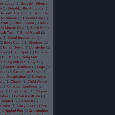
eerzebub
(
1
)
Begotten Silence
h
(
1
)
Behold... the Arctopus
(
1
)
Beneath The Void
(
1
)
Benighted
 RockbanD
(
1
)
Beyond Fear
(
1
)
locate
(
1
)
Black Cobra
(
1
)
black
ack Muerte Club
(
1
)
Black Stone
lack Tusk
(
1
)
Blind Myself
(
3
)
e
(
1
)
Blood Incantation
(
1
)
2
)
Body Count
(
1
)
Bömbers
(
1
)
2
)
Borlai Gergő
(
1
)
Bornholm
(
2
)
ime
(
1
)
Brant Bjork
(
1
)
Brujeria
)
Bullet
(
1
)
Burning Full
Burning Witches
(
1
)
Byla
(
1
)
1
)
Cadaver Mutilator
(
1
)
Cage
(
1
)
orpse
(
2
)
Carpathian Forest
(
1
)
ttle Decapitation
(
2
)
Cavalera
ord
(
1
)
Chapel
(
1
)
Child Abuse
e
(
1
)
Christian Epidemic
(
1
)
re
(
1
)
Chrysta Bell
(
1
)
Clitgore
rston
(
1
)
ConansFirstDate
(
1
)
Conjurer
(
1
)
Corrodal
(
1
)
ckwise
(
1
)
Crazy Lixx
(
1
)
Crew
1
)
Crippled Fox
(
3
)
Crossholder