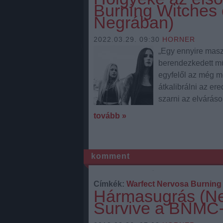
Burning Witches 
Negrában)
2022.03.29. 09:30
HORNER
„Egy ennyire maszku
berendezkedett mű
egyfelől az még me
átkalibrálni az e
szarni az elváráso
tovább »
komment
Címkék:
Warfect
Nervosa
Burning
Hármasugrás (Ne
Survive a BNMC