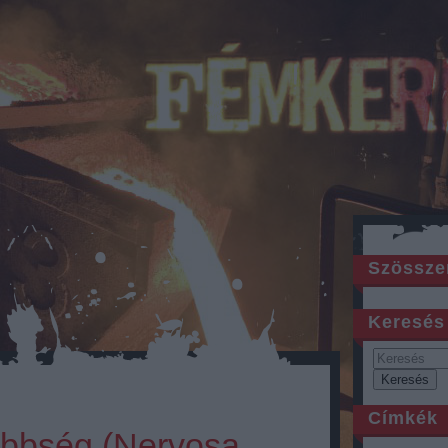
Szössze
Keresés
Címkék
őbbség (Nervosa,