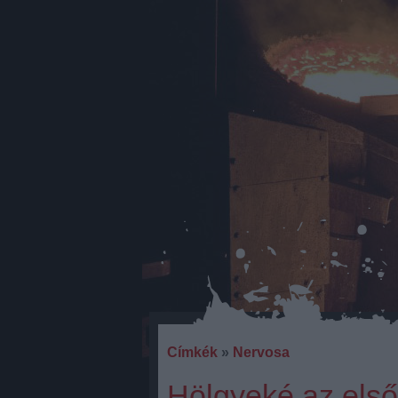
Címkék
»
Nervosa
Hölgyeké az els