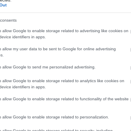
Out
(
1
)
Iron Mai
Morbid
(
1
)
J
Chrüsler Su
consents
(
3
)
Johnny i
the Rockets
o allow Google to enable storage related to advertising like cookies on
Jónás Tamá
evice identifiers in apps.
Jungle Rot
(
Kamchatka
o allow my user data to be sent to Google for online advertising
Karma To B
s.
Ketzer
(
2
)
Ke
KillerSick
(
1
(
1
)
King Di
to allow Google to send me personalized advertising.
Kissin Dyna
Korn
(
1
)
Kra
o allow Google to enable storage related to analytics like cookies on
Krisz
(
1
)
Kve
evice identifiers in apps.
(
2
)
Lamb of
Lepra
(
2
)
Li
o allow Google to enable storage related to functionality of the website
(
1
)
Lividity
(
Lower Than
(
2
)
M. O. D.
(
1
)
Maci
(
2
)
o allow Google to enable storage related to personalization.
Mad Robots
Rise
(
6
)
Mak
o allow Google to enable storage related to security, including