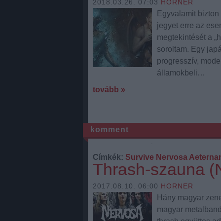
2018.03.26. 07:03
HORNER
Egyvalamit bizton 
jegyet erre az ese
megtekintését a „
soroltam. Egy japá
progresszív, moder
államokbeli…
tovább »
komment
Címkék:
Survive
Nervosa
Aeterna
Thrash-szauna (
2017.08.10. 06:00
HORNER
Hány magyar zenek
magyar metalbanda