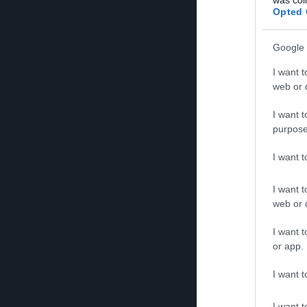
Opted 
Google 
I want t
web or d
I want t
purpose
I want 
I want t
web or d
I want t
or app.
I want t
I want t