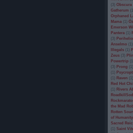
(
3
)
Obscura
Gatherum
(
Orphaned L
Mama
(
1
)
Óz
Emerson Wi
Pantera
(
1
)
(
3
)
Periheli
Anselmo
(
1
)
Illegals
(
1
)
P
Zeus
(
3
)
Pli
Powertrip
(
1
(
3
)
Prong
(
1
(
1
)
Psycropt
(
1
)
Raven
(
1
Red Hot Chi
(
1
)
Rivers A
RoadkillSo
Rockmarato
the Mad Ro
Rotten Sou
of Humanity
Sacred Reic
(
1
)
Saint Vit