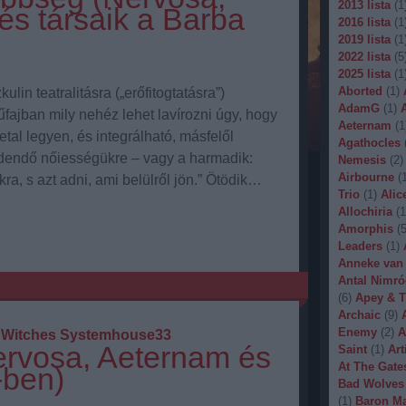
2013 lista
(
1
és társaik a Barba
2016 lista
(
1
2019 lista
(
1
2022 lista
(
5
2025 lista
(
1
Aborted
(
1
)
lin teatralitásra („erőfitogtatásra”)
AdamG
(
1
)
fajban mily nehéz lehet lavírozni úgy, hogy
Aeternam
(
1
tal legyen, és integrálható, másfelől
Agathocles
redendő nőiességükre – vagy a harmadik:
Nemesis
(
2
)
Airbourne
(
kra, s azt adni, ami belülről jön.” Ötödik…
Trio
(
1
)
Alic
Allochiria
(
1
Amorphis
(
Leaders
(
1
)
Anneke van
Antal Nimró
(
6
)
Apey & T
Archaic
(
9
)
Enemy
(
2
)
A
 Witches
Systemhouse33
rvosa, Aeternam és
Saint
(
1
)
Art
At The Gate
-ben)
Bad Wolves
(
1
)
Baron Ma