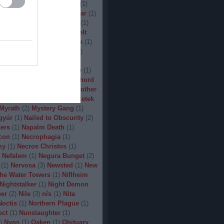
(
1
)
Man.Machine.Industry
(
1
)
1
)
Manilla Road
(
1
)
Manowar
(
1
)
ler
(
1
)
Maryland Deathfest
(
1
)
ayhem
(
3
)
Megadeth
(
1
)
Melt
ercyful Fate
(
1
)
Merrimack
(
1
)
allica
(
3
)
MetalWar Fest
(
1
)
h
(
1
)
Mgla
(
1
)
Midnight
(
1
)
x
(
2
)
Mood
(
2
)
Moonsorrow
(
1
)
2
)
Mörbid Carnage
(
4
)
Morhord
1
)
Mortillery
(
1
)
mosh
(
1
)
Mother
1
)
Mpire of Evil
(
1
)
Művészetek
Myrath
(
2
)
Mystery Gang
(
1
)
gyúr
(
1
)
Nailed to Obscurity
(
2
)
ers
(
1
)
Napalm Death
(
1
)
con
(
1
)
Necrophagia
(
1
)
my
(
1
)
Necros Christos
(
1
)
Nefalem
(
1
)
Negura Bunget
(
2
)
(
1
)
Nervosa
(
3
)
Newsted
(
1
)
New
the Water Towers
(
1
)
Niflheim
Nightstalker
(
1
)
Night Demon
per
(
2
)
Nile
(
3
)
nís
(
1
)
Nita
Noctis
(
1
)
Northern Plague
(
1
)
ect
(
1
)
Nunslaughter
(
1
)
)
Nyos
(
1
)
Oaken
(
1
)
Obituary