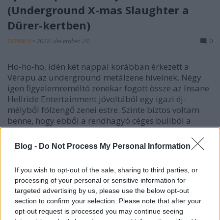
(Underground X-mas Slaughter a
Dürer-kertben)
HORNER
•
2022. december 24.
0
Ho-ho-ho, idén két nappal korábban érkezett a
Vérapu az underground metálzene híveinek. Négy
igen figyelemreméltó zenekar fogott össze az Insane
Hellride Entertainment jóvoltából egy igazi éj-
mélyből fölzengő zenei estre. Szinte biztos voltam
benne, hogy ebből a rendhagyó céges buliból a
Kisjézus…
Blog -
Do Not Process My Personal Information
If you wish to opt-out of the sale, sharing to third parties, or
processing of your personal or sensitive information for
targeted advertising by us, please use the below opt-out
section to confirm your selection. Please note that after your
opt-out request is processed you may continue seeing