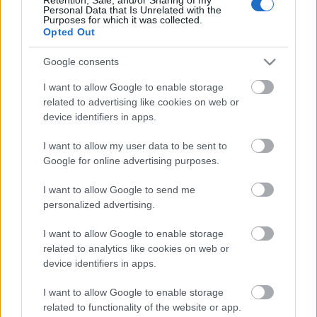
Personal Data that Is Unrelated with the
Purposes for which it was collected.
Opted Out
Google consents
I want to allow Google to enable storage
related to advertising like cookies on web or
device identifiers in apps.
I want to allow my user data to be sent to
Google for online advertising purposes.
I want to allow Google to send me
100 000 jóság (9. Tattoo The Sun! Fest
personalized advertising.
2019 a Dürer-kertben)
I want to allow Google to enable storage
HORNER
•
2019. augusztus 31.
0
related to analytics like cookies on web or
device identifiers in apps.
Hogy egy tetoválóversenyen ne lehessen tetoválni? –
I want to allow Google to enable storage
nálunk ez is simán a pakliban van, így aztán a zenei
related to functionality of the website or app.
fesztivál melletti program egy része ment a levesbe a