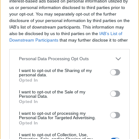
interest-based ads based on personal information utilized by
us or personal information disclosed to third parties prior to
your opt-out. You may separately opt-out of the further
disclosure of your personal information by third parties on the
IAB’s list of downstream participants. This information may
also be disclosed by us to third parties on the
IAB’s List of
Downstream Participants
that may further disclose it to other
third parties.
Húsvéti metál körmenet
Please note that this website/app uses one or more Google
Personal Data Processing Opt Outs
HORNER
•
2022. április 23.
0
services and may gather and store information including but
not limited to your visit or usage behaviour. You may click to
I want to opt-out of the Sharing of my
ARCHAIC - NEEDLESS - RIVERS ABLAZE - BORNHOLM
personal data.
grant or deny consent to Google and its third-party tags to
Opted In
DARK TRANQUILLITY - ENSIFERUM York napsütése
use your data for below specified purposes in below Google
rosszkedvünk telét tündöklő nyárrá változtatta át,
consent section.
I want to opt-out of the Sale of my
így végre valahára beindultak a koncertek, a
Personal Data.
Opted In
zenészek visszatérhettek a színpadokra, a
zenerajongók pedig a deszkák elé. És ha még nem is
I want to opt-out of processing my
teljesen állt…
Personal Data for Targeted Advertising.
Opted In
I want to opt-out of Collection, Use,
Retention, Sale, and/or Sharing of my