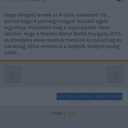
Hogy elfogult lennék az Archaic esetében? Há…
persze hogy! A jelenlegi magyar bandák egyik
legjobbja, thrashben meg a legkirályabb. Nem
véletlen, hogy a Wacken Metal Battle Hungary 2019-
es döntőjére eleve miattuk mentünk ki családilag és
barátilag, tőlük rendeltük a belépőt, belépve pedig
pólót,…
SÜTI BEÁLLÍTÁSOK MÓDOSÍTÁSA
mobil
|
teljes