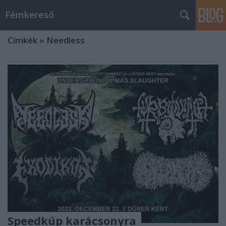
Fémkereső
Címkék
»
Needless
Speedkúp karácsonyra