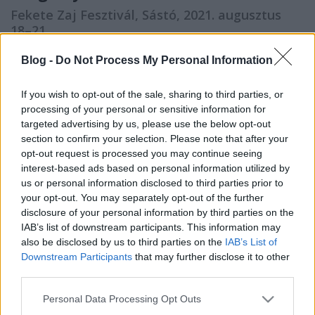
Fekete Zaj Fesztivál, Sástó, 2021. augusztus
18–21.
HORNER
•
2021. szeptember 07.
0
Blog -
Do Not Process My Personal Information
Búcsúzásként visszatértek a zenészek. És ahogy
If you wish to opt-out of the sale, sharing to third parties, or
nézte az ember Kátai Tamás sólyomszerű alakját,
processing of your personal or sensitive information for
ahogy hálálkodik zenésztársainak és mindenkinek
targeted advertising by us, please use the below opt-out
megköszöni, mire válaszul mindenki őt éltette, és a
section to confirm your selection. Please note that after your
sor végére érve a két hatalmas ember, Lédeczy
opt-out request is processed you may continue seeing
Lambert és Vörös András megölelgette és felkapta
interest-based ads based on personal information utilized by
ezt az…
us or personal information disclosed to third parties prior to
your opt-out. You may separately opt-out of the further
disclosure of your personal information by third parties on the
IAB’s list of downstream participants. This information may
also be disclosed by us to third parties on the
IAB’s List of
Downstream Participants
that may further disclose it to other
third parties.
Please note that this website/app uses one or more Google
Personal Data Processing Opt Outs
services and may gather and store information including but