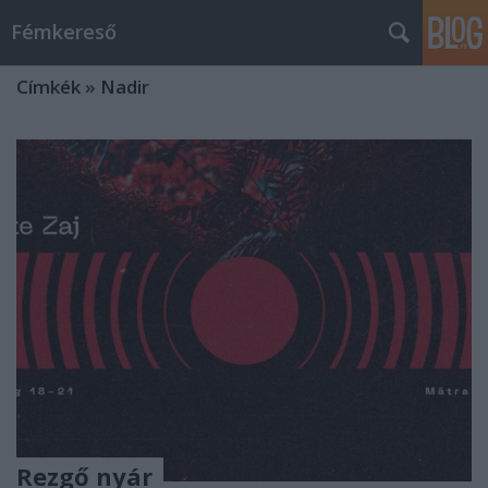
Fémkereső
Címkék
»
Nadir
Rezgő nyár