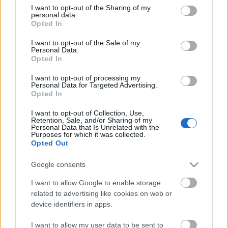
not limited to your visit or usage behaviour. You may click to
I want to opt-out of the Sharing of my
personal data.
grant or deny consent to Google and its third-party tags to
Opted In
use your data for below specified purposes in below Google
consent section.
I want to opt-out of the Sale of my
Personal Data.
Opted In
Liza, a kalapács (Castle a Dürer-
I want to opt-out of processing my
Personal Data for Targeted Advertising.
kertben)
Opted In
HORNER
•
2016. október 07.
0
I want to opt-out of Collection, Use,
Retention, Sale, and/or Sharing of my
Personal Data that Is Unrelated with the
Duplájánál is többen álltunk a színpad előtt a
Purposes for which it was collected.
múltkori koncert lélekszámánál, ami láthatóan a
Opted Out
zenészeknek is nagyon jól esett. Ha alulról is, de
Google consents
súroltuk az 50 főt. De mit számít mindez, én ott
voltam! Hogy meglessem a negyedik lemezével
I want to allow Google to enable storage
turnézó San Franciscó-i Castle élő produkcióját –
related to advertising like cookies on web or
immár…
device identifiers in apps.
I want to allow my user data to be sent to