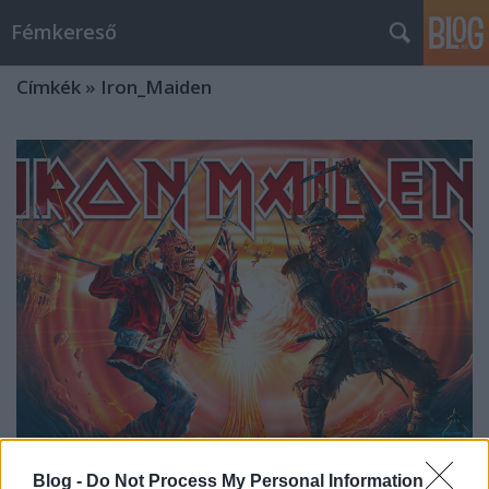
Fémkereső
Címkék
»
Iron_Maiden
Vértestvériség (Iron Maiden a
Blog -
Do Not Process My Personal Information