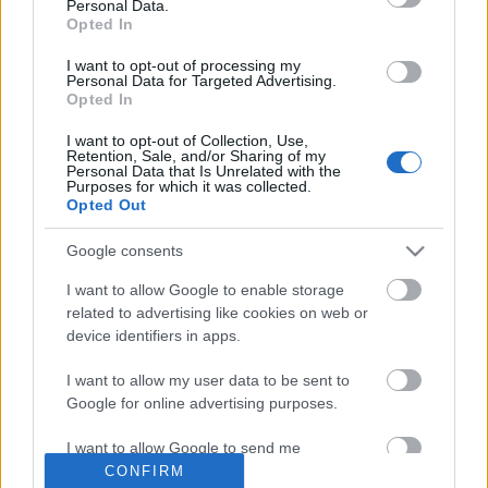
Personal Data.
Opted In
I want to opt-out of processing my
Personal Data for Targeted Advertising.
Opted In
Eddie kaliforniai barátnői (The Iron
I want to opt-out of Collection, Use,
Retention, Sale, and/or Sharing of my
Maidens a Dürer-kertben)
Personal Data that Is Unrelated with the
Purposes for which it was collected.
Opted Out
HORNER
•
2019. május 05.
0
Google consents
Meglepetések sorát hozta a szombat esti koncert.
Először is, alig találtam parkolóhelyet a Dürer-kert
I want to allow Google to enable storage
környékén (mi a szösz?...), másodszor, na nézd csak,
related to advertising like cookies on web or
a nagyteremben lép föl a The Iron Maidens (én a
device identifiers in apps.
középtermet saccoltam, otthonos underground
I want to allow my user data to be sent to
bulira), harmadjára kiderült hogy előzenekar is
Google for online advertising purposes.
lesz…
I want to allow Google to send me
Fantomok az Arénában (Iron Maiden
personalized advertising.
CONFIRM