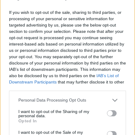
Groupama Arénában)
If you wish to opt-out of the sale, sharing to third parties, or
HORNER
•
2022. június 08.
0
processing of your personal or sensitive information for
targeted advertising by us, please use the below opt-out
Álmomban két Eddie voltam és kardoztam
section to confirm your selection. Please note that after your
egymással legkedvesebb egyetlen testvér barát
opt-out request is processed you may continue seeing
haver ismerős szaktárs kolléga énekes író van közös
interest-based ads based on personal information utilized by
halmaz mind egyfelé együtt IM-pólóktól feketéllik az
us or personal information disclosed to third parties prior to
your opt-out. You may separately opt-out of the further
Üllői út Könyves Kálmán körút sarka nem foci
disclosure of your personal information by third parties on the
koncert a többség kint bent érdektelen előzenekarok
IAB’s list of downstream participants. This information may
ne raboljuk…
also be disclosed by us to third parties on the
IAB’s List of
Downstream Participants
that may further disclose it to other
third parties.
Please note that this website/app uses one or more Google
Personal Data Processing Opt Outs
services and may gather and store information including but
not limited to your visit or usage behaviour. You may click to
I want to opt-out of the Sharing of my
personal data.
grant or deny consent to Google and its third-party tags to
Opted In
use your data for below specified purposes in below Google
consent section.
I want to opt-out of the Sale of my