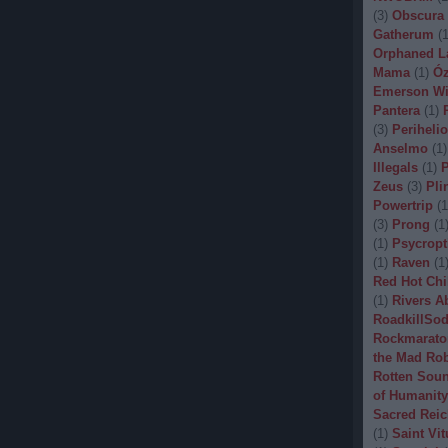
(
3
)
Obscura
Gatherum
(
Orphaned L
Mama
(
1
)
Óz
Emerson Wi
Pantera
(
1
)
(
3
)
Periheli
Anselmo
(
1
)
Illegals
(
1
)
P
Zeus
(
3
)
Pli
Powertrip
(
1
(
3
)
Prong
(
1
(
1
)
Psycropt
(
1
)
Raven
(
1
Red Hot Chi
(
1
)
Rivers A
RoadkillSo
Rockmarato
the Mad Ro
Rotten Sou
of Humanity
Sacred Reic
(
1
)
Saint Vit