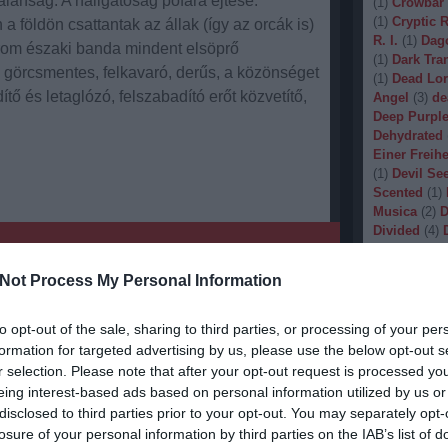
alanság. A hallgatóság pofára ejtése.
(
1
)
Crowbar
(
1
)
Cryptic 
 földön csattantak az állak (így az orcák is)
R. I.
(
1
)
Dag
árom északi banda mindent elsöprő
(
1
)
Dark Tran
s görcsmentes, felkavaró, derűs, a közönséget
(
1
)
Dead Lo
tő és letaglózó, felszabadító erőt közvetítő,
Angel
(
3
)
de
Deep Purpl
Dehydrated
Einer Freihe
(
1
)
Devil Se
Scented
(
1
)
Musica
(
2
)
D
Divided
(
4
)
Dopethrone
Gore
(
1
)
Dre
Not Process My Personal Information
Drow
(
2
)
Dr
 Vintage Caravan
(
1
)
Dunkelhe
(
1
)
Dying W
to opt-out of the sale, sharing to third parties, or processing of your per
(
1
)
Echobra
formation for targeted advertising by us, please use the below opt-out s
Eleine
(
1
)
El
r selection. Please note that after your opt-out request is processed y
Embryo
(
1
)
eing interest-based ads based on personal information utilized by us or
Emptiness
(
disclosed to third parties prior to your opt-out. You may separately opt-
Eradication
losure of your personal information by third parties on the IAB’s list of
(
1
)
Europea