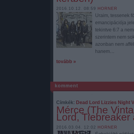
2016.10.12. 08:59
HORNER
Uraim, tessenek fö
emancipációja jele
tekintve 6:7 a nem
szerintem nem sok
azonban nem affél
hanem…
tovább »
komment
Címkék:
Dead Lord
Lizzies
Night V
Mérce (The Vint
Lord, Tiebreaker 
2016.03.04. 12:02
HORNER