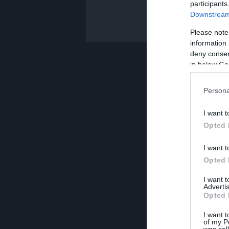
participants
Downstream 
Please note
information 
deny consent
in below Go
Persona
I want t
Opted 
I want t
Opted 
I want 
Advertis
Opted 
I want t
of my P
was col