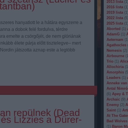
2013 lista
(
1
tantban)
2016 lista
(
1
2019 lista
(
1
2022 lista
(
5
zeres hanyatlott le a hátára egyszerre a
2025 lista
(
1
Aborted
(
1
)
nna a dobok felé fordulva, térdre
AdamG
(
1
)
a emelte a csörgőjét, de nem glóriának
Aeternam
(
1
inkább élete párja előtt tisztelegve– mert
Agathocles
 Nordin játszotta aznap este a legtöbb
Nemesis
(
2
)
Airbourne
(
Trio
(
1
)
Alic
Allochiria
(
1
Amorphis
(
Leaders
(
1
)
Anneke van
Antal Nimró
(
6
)
Apey & T
Archaic
(
9
)
Enemy
(
2
)
A
ban repülnek (Dead
Saint
(
1
)
Art
At The Gate
 és Lizzies a Dürer-
Bad Wolves
(
1
)
Baron Ma