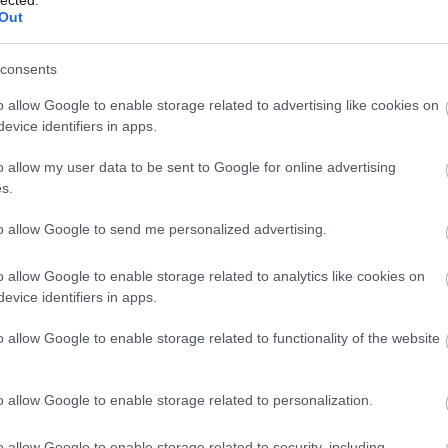
Out
(
1
)
Iron Mai
Morbid
(
1
)
J
Chrüsler Su
consents
(
3
)
Johnny i
the Rockets
o allow Google to enable storage related to advertising like cookies on
Jónás Tamá
evice identifiers in apps.
Jungle Rot
(
Kamchatka
o allow my user data to be sent to Google for online advertising
Karma To B
s.
Ketzer
(
2
)
Ke
KillerSick
(
1
(
1
)
King Di
to allow Google to send me personalized advertising.
Kissin Dyna
Korn
(
1
)
Kra
o allow Google to enable storage related to analytics like cookies on
Krisz
(
1
)
Kve
evice identifiers in apps.
(
2
)
Lamb of
Lepra
(
2
)
Li
o allow Google to enable storage related to functionality of the website
(
1
)
Lividity
(
Lower Than
(
2
)
M. O. D.
(
1
)
Maci
(
2
)
o allow Google to enable storage related to personalization.
Mad Robots
Rise
(
6
)
Mak
o allow Google to enable storage related to security, including