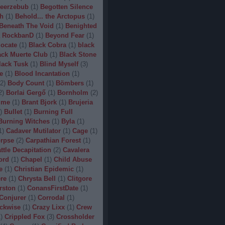
eerzebub
(
1
)
Begotten Silence
h
(
1
)
Behold... the Arctopus
(
1
)
Beneath The Void
(
1
)
Benighted
 RockbanD
(
1
)
Beyond Fear
(
1
)
locate
(
1
)
Black Cobra
(
1
)
black
ack Muerte Club
(
1
)
Black Stone
lack Tusk
(
1
)
Blind Myself
(
3
)
e
(
1
)
Blood Incantation
(
1
)
2
)
Body Count
(
1
)
Bömbers
(
1
)
2
)
Borlai Gergő
(
1
)
Bornholm
(
2
)
ime
(
1
)
Brant Bjork
(
1
)
Brujeria
)
Bullet
(
1
)
Burning Full
Burning Witches
(
1
)
Byla
(
1
)
1
)
Cadaver Mutilator
(
1
)
Cage
(
1
)
orpse
(
2
)
Carpathian Forest
(
1
)
ttle Decapitation
(
2
)
Cavalera
ord
(
1
)
Chapel
(
1
)
Child Abuse
e
(
1
)
Christian Epidemic
(
1
)
re
(
1
)
Chrysta Bell
(
1
)
Clitgore
rston
(
1
)
ConansFirstDate
(
1
)
Conjurer
(
1
)
Corrodal
(
1
)
ckwise
(
1
)
Crazy Lixx
(
1
)
Crew
1
)
Crippled Fox
(
3
)
Crossholder