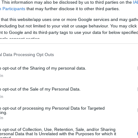
. This information may also be disclosed by us to third parties on the
IA
Evil Invader
Participants
that may further disclose it to other third parties.
Exodus
(
1
)
Extreme Att
 that this website/app uses one or more Google services and may gath
Fanatic Atta
including but not limited to your visit or usage behaviour. You may click 
Fit For An 
 to Google and its third-party tags to use your data for below specifi
Fostartály
(
Toast
(
1
)
Gi
ogle consent section.
Godsleep
(
1
Gorguts
(
2
)
l Data Processing Opt Outs
Gravecrush
Pleasures
(
Grim Reape
o opt-out of the Sharing of my personal data.
(
1
)
Gyilkos
(
In
(
1
)
Hammerf
Harakiri Fo
o opt-out of the Sale of my Personal Data.
Eternal
(
1
)
H
In
(
1
)
Head For
Helheim
(
1
)
to opt-out of processing my Personal Data for Targeted
Helsótt
(
1
)
H
ing.
Hexvessel
(
In
(
1
)
Human E
Breed
(
1
)
Ia
o opt-out of Collection, Use, Retention, Sale, and/or Sharing
(
1
)
Igorrr
(
1
)
ersonal Data that Is Unrelated with the Purposes for which it
lected.
Inferno
(
1
)
I