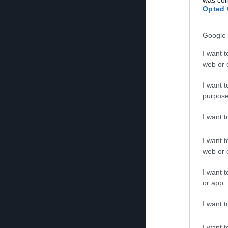
Opted 
Google 
I want t
web or d
I want t
purpose
I want 
I want t
web or d
I want t
or app.
I want t
I want t