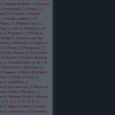
(
2
)
Omega Diatribe
(
1
)
Omnium
1
)
Omophagia
(
2
)
Ordog
(
2
)
and
(
2
)
Overkill
(
3
)
Ozone
 a csodák csodája
(
1
)
P.
lliams
(
1
)
Paediatrician
(
2
)
Papa Le Gál
(
1
)
Paradise Lost
on
(
3
)
Periphery
(
1
)
Philip H.
Philip H. Anselmo and the
hilm
(
1
)
Pillorian
(
1
)
Planet of
ni
(
1
)
Poem
(
1
)
Possessed
(
1
)
)
Power Theory
(
1
)
Primordial
)
Protector
(
1
)
Psycho Mutants
ic
(
2
)
Purulent Rites
(
2
)
R. I. P.
)
Reds Cool
(
1
)
Red Fang
(
2
)
li Peppers
(
1
)
Reino Ermitano
blaze
(
2
)
River of Lust
(
2
)
da
(
1
)
rockabilly
(
1
)
n
(
4
)
rock and roll
(
2
)
Room of
bots
(
1
)
Ross The Boss
(
1
)
nd
(
1
)
Rotting Christ
(
1
)
Rrelics
(
1
)
S. D. I.
(
1
)
S. O. D.
(
1
)
h
(
2
)
Sadictic Intent
(
1
)
Saille
us
(
1
)
Sanctuary
(
1
)
Sanhedrin