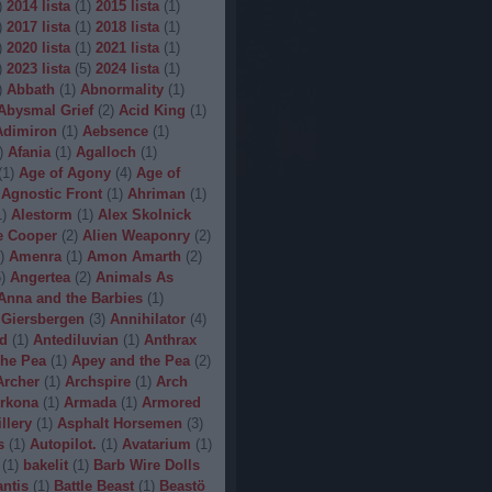
)
2014 lista
(
1
)
2015 lista
(
1
)
)
2017 lista
(
1
)
2018 lista
(
1
)
)
2020 lista
(
1
)
2021 lista
(
1
)
)
2023 lista
(
5
)
2024 lista
(
1
)
)
Abbath
(
1
)
Abnormality
(
1
)
Abysmal Grief
(
2
)
Acid King
(
1
)
Adimiron
(
1
)
Aebsence
(
1
)
)
Afania
(
1
)
Agalloch
(
1
)
(
1
)
Age of Agony
(
4
)
Age of
Agnostic Front
(
1
)
Ahriman
(
1
)
1
)
Alestorm
(
1
)
Alex Skolnick
e Cooper
(
2
)
Alien Weaponry
(
2
)
)
Amenra
(
1
)
Amon Amarth
(
2
)
5
)
Angertea
(
2
)
Animals As
Anna and the Barbies
(
1
)
 Giersbergen
(
3
)
Annihilator
(
4
)
d
(
1
)
Antediluvian
(
1
)
Anthrax
he Pea
(
1
)
Apey and the Pea
(
2
)
Archer
(
1
)
Archspire
(
1
)
Arch
rkona
(
1
)
Armada
(
1
)
Armored
illery
(
1
)
Asphalt Horsemen
(
3
)
s
(
1
)
Autopilot.
(
1
)
Avatarium
(
1
)
(
1
)
bakelit
(
1
)
Barb Wire Dolls
ntis
(
1
)
Battle Beast
(
1
)
Beastö