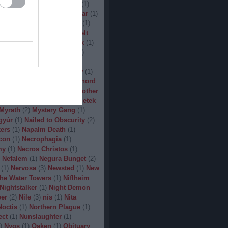
(
1
)
Man.Machine.Industry
(
1
)
1
)
Manilla Road
(
1
)
Manowar
(
1
)
ler
(
1
)
Maryland Deathfest
(
1
)
ayhem
(
3
)
Megadeth
(
1
)
Melt
ercyful Fate
(
1
)
Merrimack
(
1
)
allica
(
3
)
MetalWar Fest
(
1
)
h
(
1
)
Mgla
(
1
)
Midnight
(
1
)
x
(
2
)
Mood
(
2
)
Moonsorrow
(
1
)
2
)
Mörbid Carnage
(
4
)
Morhord
1
)
Mortillery
(
1
)
mosh
(
1
)
Mother
1
)
Mpire of Evil
(
1
)
Művészetek
Myrath
(
2
)
Mystery Gang
(
1
)
gyúr
(
1
)
Nailed to Obscurity
(
2
)
ers
(
1
)
Napalm Death
(
1
)
con
(
1
)
Necrophagia
(
1
)
my
(
1
)
Necros Christos
(
1
)
Nefalem
(
1
)
Negura Bunget
(
2
)
(
1
)
Nervosa
(
3
)
Newsted
(
1
)
New
the Water Towers
(
1
)
Niflheim
Nightstalker
(
1
)
Night Demon
per
(
2
)
Nile
(
3
)
nís
(
1
)
Nita
Noctis
(
1
)
Northern Plague
(
1
)
ect
(
1
)
Nunslaughter
(
1
)
)
Nyos
(
1
)
Oaken
(
1
)
Obituary