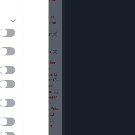
den
(
3
)
Iron Steel
(
2
)
I am
ack
(
2
)
Jarboe
(
1
)
Jesus
percar
(
1
)
Jex Thoth
(
1
)
Jinjer
n the Jungle
(
1
)
John Diva and
 of Love
(
1
)
John Garcia
(
2
)
s
(
1
)
Jucifer
(
1
)
Judas Priest
(
4
)
2
)
K3
(
1
)
Kállai János
(
1
)
(
2
)
Kamelot
(
1
)
Kampfar
(
1
)
urn
(
3
)
Karst
(
1
)
Kátai Tamás
(
2
)
vin Hufnagel
(
1
)
Khirki
(
1
)
)
Kill With Hate
(
5
)
Kingseeker
amond
(
1
)
King Solomon
(
1
)
mite
(
1
)
Kobra and the Lotus
(
1
)
llice
(
1
)
Krampüs
(
1
)
Kreator
(
3
)
lertak
(
2
)
Kylfingar
(
1
)
Kyuss
 God
(
2
)
League of Distortion
(
1
)
mb For A Limb
(
1
)
Little Caesar
1
)
Lizzies
(
1
)
Lord Dying
(
2
)
 Zero
(
1
)
Lucifer
(
2
)
Lukács Peta
(
1
)
Macabre
(
1
)
Machine Head
Madder Mortem
(
1
)
Madvill
(
1
)
(
2
)
Maggot Heart
(
1
)
Magma
ó Dávid
(
1
)
Malediction
(
2
)