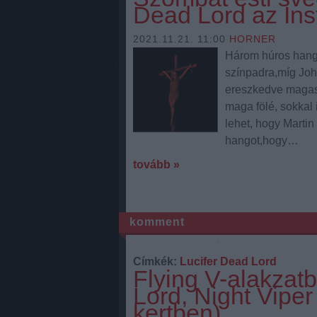
Dead Lord az Ins
2021.11.21. 11:00
HORNER
Három húros hangs
színpadra,míg Joha
ereszkedve magasr
maga fölé, sokkal 
lehet, hogy Martin
hangot,hogy…
tovább »
komment
Címkék:
Lucifer
Dead Lord
Flying V-alakzat
Lord, Night Viper
kertben)