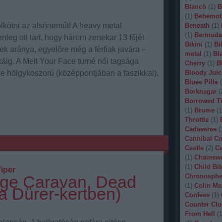
Blancö
(
1
)
B
(
1
)
Behemot
lkötni az alsóneműt! A heavy metal
Beneath
(
1
)
(
1
)
Bermuda
nleg ott tart, hogy három zenekar 13 főjét
Bikini
(
1
)
Bi
ek aránya, egyelőre még a férfiak javára –
metal
(
1
)
Bl
áig. A Melt Your Face turné női tagsága
Cherry
(
1
)
B
e hölgykoszorú (középpontjában a faszikkal),
Bloody Juic
Blues Pills
(
Borknagar
(
Borrowed T
(
1
)
Brume
(
1
Throttle
(
1
)
Cadaveres
(
Cannibal C
Castle
(
2
)
Ca
(
1
)
Chainsw
(
1
)
Child Bit
iper
age Caravan, Dead
Chronosphe
(
1
)
Colin Ma
a Dürer-kertben)
Confess
(
1
)
Counter Clo
From Hell
(