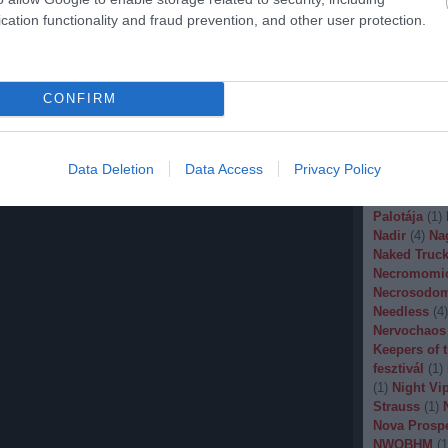
Malignancy
cation functionality and fraud prevention, and other user protection.
Manegarm
(
Marissa Nad
Mason
(
1
)
M
Banana
(
1
)
M
CONFIRM
Metal
(
1
)
Met
Metal Churc
Misery Inde
Moonspell
(
Data Deletion
Data Access
Privacy Policy
(
1
)
Mortiis
(
of Millions
(
Palotája
(
1
)
Nadir
(
4
)
Na
Naked Truck
Necromomi
Necrosodo
Needless
(
4
)
Nervochaos
Keepers of 
fesztivál
(
1
)
(
1
)
Night Vi
Strauss
(
1
)
Nova Prosp
NWOBHM
(
1