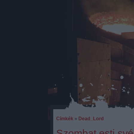
Címkék
»
Dead_Lord
Szombat esti své