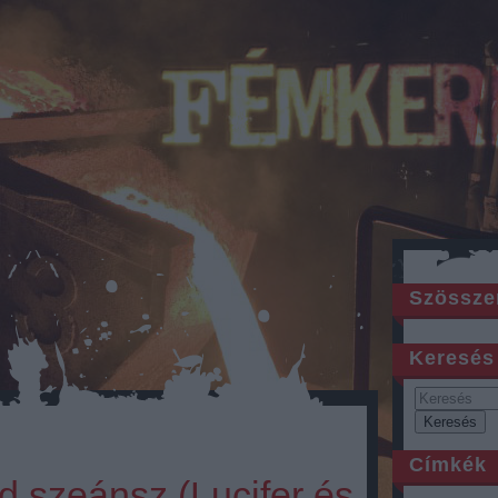
Szössze
Keresés
Címkék
d szeánsz (Lucifer és