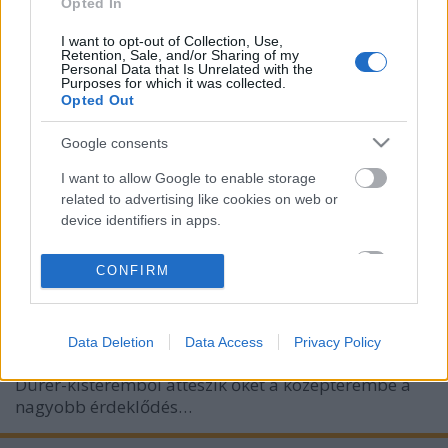
Opted In
I want to opt-out of Collection, Use,
Retention, Sale, and/or Sharing of my
Personal Data that Is Unrelated with the
Purposes for which it was collected.
Opted Out
Google consents
Lefegyverző idegenség (Alien
I want to allow Google to enable storage
Weaponry a Dürer-kertben)
related to advertising like cookies on web or
device identifiers in apps.
HORNER
•
2019. július 25.
0
I want to allow my user data to be sent to
Gondolta volna bárki is, hogy egy egylemezes új-
CONFIRM
Google for online advertising purposes.
zélandi maori-thrash trió ilyen elképesztő népszerű
hazánkban, és vagy 250 ember fogadja őket
I want to allow Google to send me
sztároknak kijáró lelkesedéssel az első önálló
Data Deletion
Data Access
Privacy Policy
personalized advertising.
Európa-turnéjuk budapesti állomásán? Hogy a
Dürer-kisteremből átteszik őket a középterembe a
I want to allow Google to enable storage
nagyobb érdeklődés…
related to analytics like cookies on web or
device identifiers in apps.