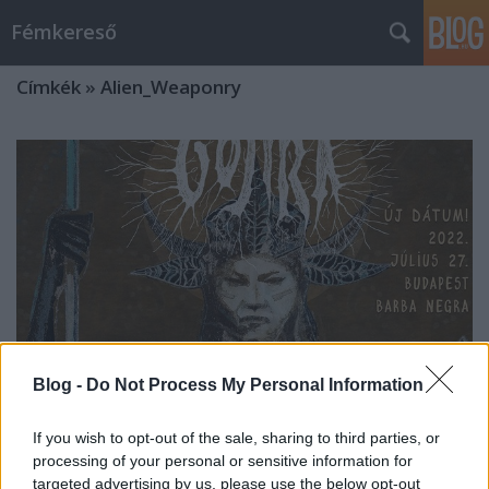
Fémkereső
Címkék
»
Alien_Weaponry
Blog -
Do Not Process My Personal Information
If you wish to opt-out of the sale, sharing to third parties, or
processing of your personal or sensitive information for
Szerpentin- és konfettieső (Gojira,
targeted advertising by us, please use the below opt-out