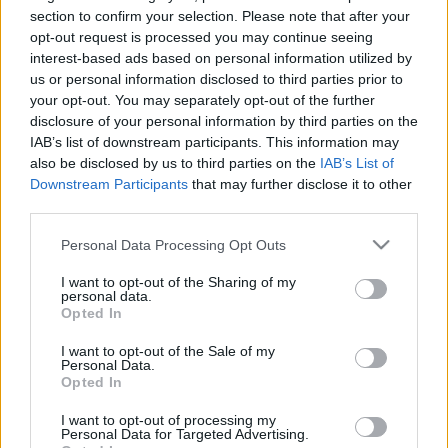
Alien Weaponry, Employed To Serve a
section to confirm your selection. Please note that after your
opt-out request is processed you may continue seeing
Barba Negrában)
interest-based ads based on personal information utilized by
us or personal information disclosed to third parties prior to
HORNER
•
2022. július 28.
0
your opt-out. You may separately opt-out of the further
disclosure of your personal information by third parties on the
A Rákóczi híd budai hídfője magasságában autózók
IAB’s list of downstream participants. This information may
a késő esti órákban bizonyára hüledezve
also be disclosed by us to third parties on the
IAB’s List of
tapasztalták, de talán nem kapták félre a kormányt,
Downstream Participants
that may further disclose it to other
hogy vastag, ezüst színű szerpentinek vagy éppen
third parties.
apró konfettik hada hullik alá az égből a kocsijuk
Please note that this website/app uses one or more Google
szélvédőjére. Van, hogy cigánygyerekek potyognak
Personal Data Processing Opt Outs
services and may gather and store information including but
az égből,…
not limited to your visit or usage behaviour. You may click to
I want to opt-out of the Sharing of my
personal data.
grant or deny consent to Google and its third-party tags to
Opted In
use your data for below specified purposes in below Google
consent section.
I want to opt-out of the Sale of my
Personal Data.
Opted In
I want to opt-out of processing my
Personal Data for Targeted Advertising.