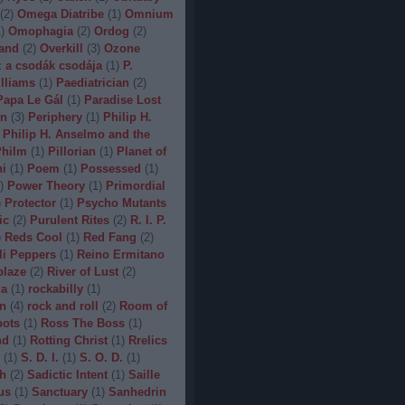
(
2
)
Omega Diatribe
(
1
)
Omnium
1
)
Omophagia
(
2
)
Ordog
(
2
)
and
(
2
)
Overkill
(
3
)
Ozone
 a csodák csodája
(
1
)
P.
lliams
(
1
)
Paediatrician
(
2
)
Papa Le Gál
(
1
)
Paradise Lost
on
(
3
)
Periphery
(
1
)
Philip H.
Philip H. Anselmo and the
hilm
(
1
)
Pillorian
(
1
)
Planet of
ni
(
1
)
Poem
(
1
)
Possessed
(
1
)
)
Power Theory
(
1
)
Primordial
)
Protector
(
1
)
Psycho Mutants
ic
(
2
)
Purulent Rites
(
2
)
R. I. P.
)
Reds Cool
(
1
)
Red Fang
(
2
)
li Peppers
(
1
)
Reino Ermitano
blaze
(
2
)
River of Lust
(
2
)
da
(
1
)
rockabilly
(
1
)
n
(
4
)
rock and roll
(
2
)
Room of
bots
(
1
)
Ross The Boss
(
1
)
nd
(
1
)
Rotting Christ
(
1
)
Rrelics
(
1
)
S. D. I.
(
1
)
S. O. D.
(
1
)
h
(
2
)
Sadictic Intent
(
1
)
Saille
us
(
1
)
Sanctuary
(
1
)
Sanhedrin