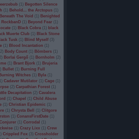
eerzebub
(
1
)
Begotten Silence
h
(
1
)
Behold... the Arctopus
(
1
)
Beneath The Void
(
1
)
Benighted
 RockbanD
(
1
)
Beyond Fear
(
1
)
locate
(
1
)
Black Cobra
(
1
)
black
ack Muerte Club
(
1
)
Black Stone
lack Tusk
(
1
)
Blind Myself
(
3
)
e
(
1
)
Blood Incantation
(
1
)
2
)
Body Count
(
1
)
Bömbers
(
1
)
2
)
Borlai Gergő
(
1
)
Bornholm
(
2
)
ime
(
1
)
Brant Bjork
(
1
)
Brujeria
)
Bullet
(
1
)
Burning Full
Burning Witches
(
1
)
Byla
(
1
)
1
)
Cadaver Mutilator
(
1
)
Cage
(
1
)
orpse
(
2
)
Carpathian Forest
(
1
)
ttle Decapitation
(
2
)
Cavalera
ord
(
1
)
Chapel
(
1
)
Child Abuse
e
(
1
)
Christian Epidemic
(
1
)
re
(
1
)
Chrysta Bell
(
1
)
Clitgore
rston
(
1
)
ConansFirstDate
(
1
)
Conjurer
(
1
)
Corrodal
(
1
)
ckwise
(
1
)
Crazy Lixx
(
1
)
Crew
1
)
Crippled Fox
(
3
)
Crossholder