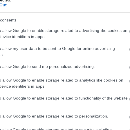
Out
(
1
)
Iron Mai
Morbid
(
1
)
J
Chrüsler Su
consents
(
3
)
Johnny i
the Rockets
o allow Google to enable storage related to advertising like cookies on
Jónás Tamá
evice identifiers in apps.
Jungle Rot
(
Kamchatka
o allow my user data to be sent to Google for online advertising
Karma To B
:
From Hell I Rise
(május 17.)
s.
Ketzer
(
2
)
Ke
il Remains
(szeptember 6.)
KillerSick
(
1
iculous and Full of Blood
(június 14.)
(
1
)
King Di
to allow Google to send me personalized advertising.
Kissin Dyna
ö
(US):
Kinetica
(július 26.)
Korn
(
1
)
Kra
o allow Google to enable storage related to analytics like cookies on
Krisz
(
1
)
Kve
evice identifiers in apps.
(
2
)
Lamb of
tabb magyar albumok:
Lepra
(
2
)
Li
o allow Google to enable storage related to functionality of the website
(
1
)
Lividity
(
gyenes kerülő
(szeptember 5.)
Lower Than
yörű álmok ezután jönnek
(november 15.)
(
2
)
M. O. D.
ment:
Third Time’s A Harm
(február 7.)
(
1
)
Maci
(
2
)
o allow Google to enable storage related to personalization.
Mad Robots
világ peremén
(március 29.)
Rise
(
6
)
Mak
ther land nor sea
(április 5.)
o allow Google to enable storage related to security, including