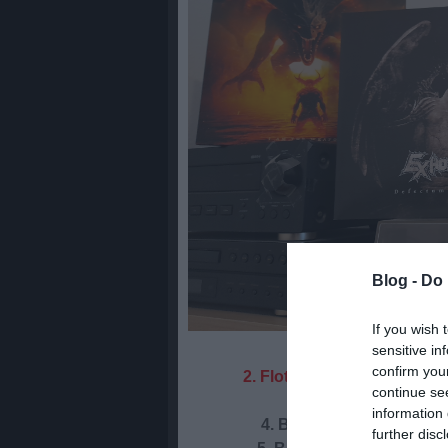
Blog -
Do 
If you wish 
sensitive in
1. Exhorder
(US):
D
confirm you
2. Flotsam and Jetsam
(US
continue se
3. The Obsessed
(US
information 
4. Blood Incantation
(US
further disc