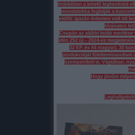
érdekében a lehető legkevésbé elk
mondatokba foglalják a koncerte
eldőlt: igazán érdemes volt ott len
kívánatos let
Csupán az alábbi listák merítése 
idén 252 új – 2024-es megjelené
32 EP, és 44 magyar), 30 k
produkcióját füleltem/sasoltam a
szempontból is. Vágtában, nyar
mi
Hogy jövőre milyen
Leghallgatott