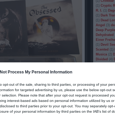
(
1
)
Crowbar
(
1
)
Cryptic 
R. I.
(
1
)
Dag
(
1
)
Dark Tran
(
1
)
Dead Lo
Angel
(
3
)
de
Deep Purpl
Dehydrated
Einer Freihe
(
1
)
Devil Se
Scented
(
1
)
Musica
(
2
)
D
Divided
(
4
)
Dopethrone
Gore
(
1
)
Dre
Not Process My Personal Information
Drow
(
2
)
Dr
(
1
)
Dunkelhe
(
1
)
Dying W
to opt-out of the sale, sharing to third parties, or processing of your per
(
1
)
Echobra
formation for targeted advertising by us, please use the below opt-out s
efectum Omnium
(március 8.)
Eleine
(
1
)
El
r selection. Please note that after your opt-out request is processed y
):
I am The Weapon
(szeptember 13.)
Embryo
(
1
)
eing interest-based ads based on personal information utilized by us or
):
Gilded Sorrow
(február 16.)
Emptiness
(
disclosed to third parties prior to your opt-out. You may separately opt-
Eradication
):
Absolute Elsewhere
(október 4.)
losure of your personal information by third parties on the IAB’s list of
(
1
)
Europea