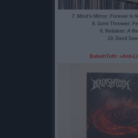
7. Mind’s Mirror:
Forever Is 
8. Gore Thrower:
Fe
9. Nefalem:
A R
10. Devil Se
BalashToth:
=Anti-L