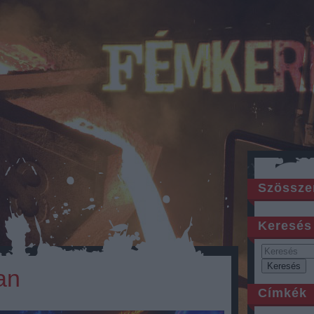
Szössze
Keresés
an
Címkék