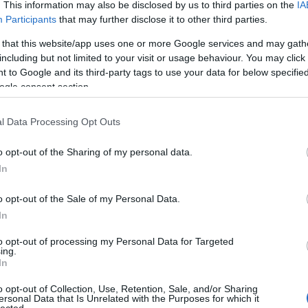
The Mandrake Project
(március 1.)
. This information may also be disclosed by us to third parties on the
IA
Evil Invader
:
The Stygian Rose
(június 14.)
Participants
that may further disclose it to other third parties.
Exodus
(
1
)
ragments of the Ageless
(március 8.)
Extreme Att
 that this website/app uses one or more Google services and may gath
Fanatic Atta
ds
(FIN):
st
(augusztus 30.)
including but not limited to your visit or usage behaviour. You may click 
Fit For An 
(S):
Danger Zone
(február 9.)
 to Google and its third-party tags to use your data for below specifi
Fostartály
(
oy
(US):
Insanium
(március 15.)
Toast
(
1
)
Gi
ogle consent section.
Godsleep
(
1
Cometh The Storm
(április 19.)
Gorguts
(
2
)
l Data Processing Opt Outs
Gravecrush
Pleasures
(
Grim Reape
o opt-out of the Sharing of my personal data.
(
1
)
Gyilkos
(
In
(
1
)
Hammerf
Harakiri Fo
o opt-out of the Sale of my Personal Data.
Eternal
(
1
)
H
In
(
1
)
Head For
Helheim
(
1
)
to opt-out of processing my Personal Data for Targeted
Helsótt
(
1
)
H
ing.
Hexvessel
(
In
(
1
)
Human E
Breed
(
1
)
Ia
o opt-out of Collection, Use, Retention, Sale, and/or Sharing
(
1
)
Igorrr
(
1
)
ersonal Data that Is Unrelated with the Purposes for which it
lected.
Inferno
(
1
)
I