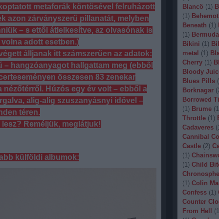
optatott metaforák köntösével felruházott
Blancö
(
1
)
B
(
1
)
Behemot
k azon zárványszerű pillanatát, melyben
Beneath
(
1
)
niük – s ettől átlelkesítve, az olvasónak is
(
1
)
Bermuda
t volna adott esetben.)
Bikini
(
1
)
Bi
metal
(
1
)
Bl
végett álljanak itt számszerűen az adatok:
Cherry
(
1
)
B
sű – hangzóanyagot hallgattam meg (ebből
Bloody Juic
oncerteseményen összesen 83 zenekar
Blues Pills
(
 nézőtérről. Húzós egy év volt – ebből a
Borknagar
(
Borrowed T
galva, alig-alig szuszanyásnyi idővel –
(
1
)
Brume
(
1
nden téren.
Throttle
(
1
)
 lesz? Reméljük, meglátjuk!
Cadaveres
(
Cannibal C
Castle
(
2
)
Ca
(
1
)
Chainsw
abb külföldi albumok:
(
1
)
Child Bit
Chronosphe
(
1
)
Colin Ma
Confess
(
1
)
Counter Clo
From Hell
(