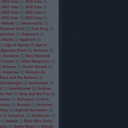
)
2014 lista
(
1
)
2015 lista
(
1
)
)
2017 lista
(
1
)
2018 lista
(
1
)
)
2020 lista
(
1
)
2021 lista
(
1
)
)
2023 lista
(
5
)
2024 lista
(
1
)
)
Abbath
(
1
)
Abnormality
(
1
)
Abysmal Grief
(
2
)
Acid King
(
1
)
Adimiron
(
1
)
Aebsence
(
1
)
)
Afania
(
1
)
Agalloch
(
1
)
(
1
)
Age of Agony
(
4
)
Age of
Agnostic Front
(
1
)
Ahriman
(
1
)
1
)
Alestorm
(
1
)
Alex Skolnick
e Cooper
(
2
)
Alien Weaponry
(
2
)
)
Amenra
(
1
)
Amon Amarth
(
2
)
5
)
Angertea
(
2
)
Animals As
Anna and the Barbies
(
1
)
 Giersbergen
(
3
)
Annihilator
(
4
)
d
(
1
)
Antediluvian
(
1
)
Anthrax
he Pea
(
1
)
Apey and the Pea
(
2
)
Archer
(
1
)
Archspire
(
1
)
Arch
rkona
(
1
)
Armada
(
1
)
Armored
illery
(
1
)
Asphalt Horsemen
(
3
)
s
(
1
)
Autopilot.
(
1
)
Avatarium
(
1
)
(
1
)
bakelit
(
1
)
Barb Wire Dolls
ntis
(
1
)
Battle Beast
(
1
)
Beastö