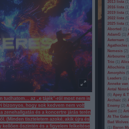
2013 lista
(
1
2016 lista
(
1
2019 lista
(
1
2022 lista
(
5
2025 lista
(
1
Aborted
(
1
)
AdamG
(
1
)
Aeternam
(
1
Agathocles
Nemesis
(
2
)
Airbourne
(
Trio
(
1
)
Alic
Allochiria
(
1
Amorphis
(
Leaders
(
1
)
Anneke van
Antal Nimró
(
6
)
Apey & T
m tudhatom… az „e tájék”-ról most nem is
Archaic
(
9
)
nyi bizonyos, hogy sok kedvem nem volt
Enemy
(
2
)
A
Saint
(
1
)
Art
a zenehallgatás és a koncertre járás terén
At The Gate
. (Minden tiszteletem azoké, akik újra és
Bad Wolves
 kellően őszintén és a figyelem felkeltése
(
1
)
Baron Ma