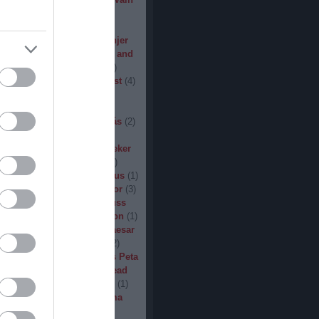
den
(
3
)
Iron Steel
(
2
)
I am
ack
(
2
)
Jarboe
(
1
)
Jesus
percar
(
1
)
Jex Thoth
(
1
)
Jinjer
n the Jungle
(
1
)
John Diva and
 of Love
(
1
)
John Garcia
(
2
)
s
(
1
)
Jucifer
(
1
)
Judas Priest
(
4
)
2
)
K3
(
1
)
Kállai János
(
1
)
(
2
)
Kamelot
(
1
)
Kampfar
(
1
)
urn
(
3
)
Karst
(
1
)
Kátai Tamás
(
2
)
vin Hufnagel
(
1
)
Khirki
(
1
)
)
Kill With Hate
(
5
)
Kingseeker
amond
(
1
)
King Solomon
(
1
)
mite
(
1
)
Kobra and the Lotus
(
1
)
llice
(
1
)
Krampüs
(
1
)
Kreator
(
3
)
lertak
(
2
)
Kylfingar
(
1
)
Kyuss
 God
(
2
)
League of Distortion
(
1
)
mb For A Limb
(
1
)
Little Caesar
1
)
Lizzies
(
1
)
Lord Dying
(
2
)
 Zero
(
1
)
Lucifer
(
2
)
Lukács Peta
(
1
)
Macabre
(
1
)
Machine Head
Madder Mortem
(
1
)
Madvill
(
1
)
(
2
)
Maggot Heart
(
1
)
Magma
ó Dávid
(
1
)
Malediction
(
2
)