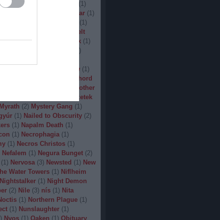
(
1
)
Man.Machine.Industry
(
1
)
1
)
Manilla Road
(
1
)
Manowar
(
1
)
ler
(
1
)
Maryland Deathfest
(
1
)
ayhem
(
3
)
Megadeth
(
1
)
Melt
ercyful Fate
(
1
)
Merrimack
(
1
)
allica
(
3
)
MetalWar Fest
(
1
)
h
(
1
)
Mgla
(
1
)
Midnight
(
1
)
x
(
2
)
Mood
(
2
)
Moonsorrow
(
1
)
2
)
Mörbid Carnage
(
4
)
Morhord
1
)
Mortillery
(
1
)
mosh
(
1
)
Mother
1
)
Mpire of Evil
(
1
)
Művészetek
Myrath
(
2
)
Mystery Gang
(
1
)
gyúr
(
1
)
Nailed to Obscurity
(
2
)
ers
(
1
)
Napalm Death
(
1
)
con
(
1
)
Necrophagia
(
1
)
my
(
1
)
Necros Christos
(
1
)
Nefalem
(
1
)
Negura Bunget
(
2
)
(
1
)
Nervosa
(
3
)
Newsted
(
1
)
New
the Water Towers
(
1
)
Niflheim
Nightstalker
(
1
)
Night Demon
per
(
2
)
Nile
(
3
)
nís
(
1
)
Nita
Noctis
(
1
)
Northern Plague
(
1
)
ect
(
1
)
Nunslaughter
(
1
)
)
Nyos
(
1
)
Oaken
(
1
)
Obituary