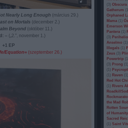
(
3
)
Obscura
Gatherum
(
Not Nearly Long Enough
(március 29.)
Orphaned L
Mama
(
1
)
Óz
ast on Mortals
(december 2.)
Emerson Wi
ealm Beyond
(október 11.)
Pantera
(
1
)
ed:
–
(„2.”, november 1.)
(
3
)
Periheli
Anselmo
(
1
)
+1 EP
Illegals
(
1
)
P
ife/Equation=
(szeptember 26.)
Zeus
(
3
)
Pli
Powertrip
(
1
(
3
)
Prong
(
1
(
1
)
Psycropt
(
1
)
Raven
(
1
Red Hot Chi
(
1
)
Rivers A
RoadkillSo
Rockmarato
the Mad Ro
Rotten Sou
of Humanity
Sacred Reic
(
1
)
Saint Vit