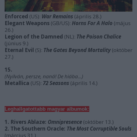
Enforced
(US):
War Remains
(április 28.)
Elegant Weapons
(GB/US):
Horns For A Halo
(május
26.)
Legion of the Damned
(NL):
The Poison Chalice
(június 9.)
Eternal Evil
(S):
The Gates Beyond Mortality
(október
27.)
15.
(Nyilván, persze, naná! De hiába...)
Metallica
(US):
72 Seasons
(április 14.)
Leghallgatottabb magyar albumok:
1. Rivers Ablaze:
Omnipresence
(október 13.)
2. The Southern Oracle:
The Most Corruptible Souls
(március 31.)