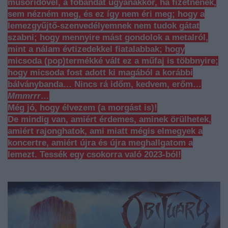
műsoridővel, a főbandát ugyanakkor, ha fizetnének,
sem nézném meg, és ez így nem éri meg; hogy a
lemezgyűjtő-szenvedélyemnek nem tudok gátat
szabni; hogy mennyire mást gondolok a metalról,
mint a nálam évtizedekkel fiatalabbak; hogy
micsoda (pop)termékké vált ez a műfaj is többnyire;
hogy micsoda fost adott ki magából a korábbi
bálványbanda… Nincs rá időm, kedvem, erőm…
Mmmrrr…
Még jó, hogy élvezem (a morgást is)!
De mindig van, amiért érdemes, aminek örülhetek,
amiért rajonghatok, ami miatt mégis elmegyek a
koncertre, amiért újra és újra meghallgatom a
lemezt. Tessék egy csokorra való 2023-ból!