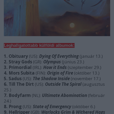
Leghallgatottabb külföldi albumok:
1. Obituary
(US):
Dying Of Everything
(január 13.)
2. Stray Gods
(GR):
Olympus
(június 23.)
3. Primordial
(IRL):
How it Ends
(szeptember 29.)
4. Mors Subita
(FIN):
Origin of Fire
(október 13.)
5. Sadus
(US):
The Shadow Inside
(november 17.)
6. Till The Dirt
(US):
Outside The Spiral
(augusztus
25.)
7. Bodyfarm
(NL):
Ultimate Abomination
(február
24.)
8. Prong
(US):
State of Emergency
(október 6.)
9. Hellripper
(GB):
Warlocks Grim & Withered Hags