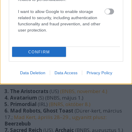
I want to allow Google to enable storage
related to security, including authentication
functionality and fraud prevention, and other
user protection.
CONFIRM
Data Deletion
Data Access
Privacy Policy
3. The Aristocrats
(US)
(BNBS, november 4.)
4. Avatarium
(S) (BNBS, május 1.)
5. Primordial
(IRL)
(BNRS, október 8.)
6. Mad Robots, Ghost Toast
(Dürer-kert, március
17.;
Mad Kert, április 28–29., ugyanitt plusz:
Beerzebub
7. Sacred Reich
(US),
Archaic
(BNBS, augusztus 1.)