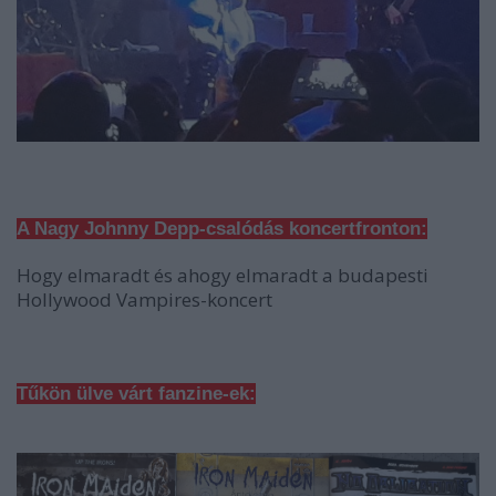
A Nagy Johnny Depp-csalódás koncertfronton:
Hogy elmaradt és ahogy elmaradt a budapesti
Hollywood Vampires-koncert
Tűkön ülve várt fanzine-ek: