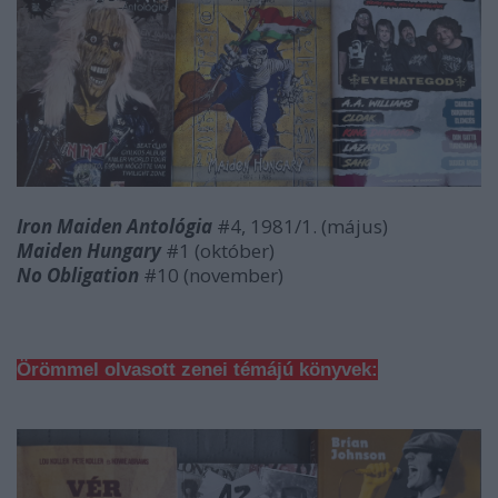
Iron Maiden Antológia
#4, 1981/1. (május)
Maiden Hungary
#1 (október)
No Obligation
#10 (november)
Örömmel olvasott zenei témájú könyvek: