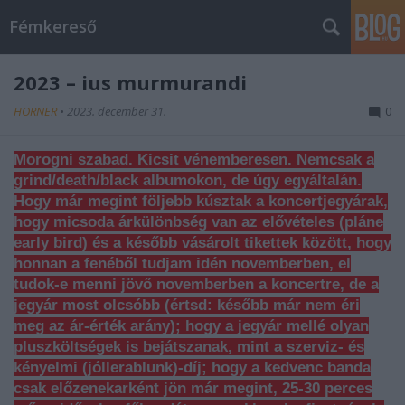
Fémkereső
2023 – ius murmurandi
HORNER
•
2023. december 31.
0
Morogni szabad. Kicsit vénemberesen. Nemcsak a
grind/death/black albumokon, de úgy egyáltalán.
Hogy már megint följebb kúsztak a koncertjegyárak,
hogy micsoda árkülönbség van az elővételes (pláne
early bird) és a később vásárolt tikettek között, hogy
honnan a fenéből tudjam idén novemberben, el
tudok-e menni jövő novemberben a koncertre, de a
jegyár most olcsóbb (értsd: később már nem éri
meg az ár-érték arány); hogy a jegyár mellé olyan
pluszköltségek is bejátszanak, mint a szerviz- és
kényelmi (jóllerablunk)-díj; hogy a kedvenc banda
csak előzenekarként jön már megint, 25-30 perces