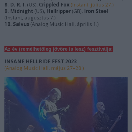
8. D. R. I.
(US),
Crippled Fox
(Instant, július 27.)
9. Midnight
(US),
Hellripper
(GB),
Iron Steel
(Instant, augusztus 7.)
10. Salvus
(Analog Music Hall, április 1.)
Az év (remélhetőleg jövőre is lesz) fesztiválja:
INSANE HELLRIDE FEST 2023
(Analog Music Hall, május 27–28.)