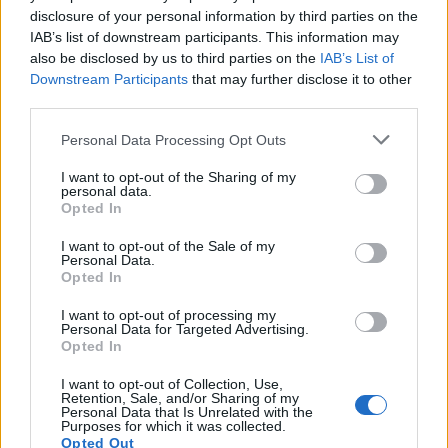
disclosure of your personal information by third parties on the
IAB’s list of downstream participants. This information may
also be disclosed by us to third parties on the
IAB’s List of
Downstream Participants
that may further disclose it to other
6. Iron Steel:
Crystalized
(április 7.)
third parties.
7. HétköznaPI CSAlódások:
Rohanunk a
forradalomba
(május 11.)
Please note that this website/app uses one or more Google
Personal Data Processing Opt Outs
services and may gather and store information including but
8. Angertea:
Darkmind
(május 5.)
not limited to your visit or usage behaviour. You may click to
I want to opt-out of the Sharing of my
9. Grymheart:
Hellish Hunt
(szeptember 22.)
personal data.
grant or deny consent to Google and its third-party tags to
10. Krampüs:
Retarded Spawn
(szeptember 14.)
Opted In
use your data for below specified purposes in below Google
consent section.
I want to opt-out of the Sale of my
Personal Data.
Opted In
Az év filmzenealbuma:
I want to opt-out of processing my
Guardians of the Galaxy Vol. 3.:
Awesome Mix Vol.
Personal Data for Targeted Advertising.
Opted In
3
(május 3.)
I want to opt-out of Collection, Use,
Retention, Sale, and/or Sharing of my
Personal Data that Is Unrelated with the
Purposes for which it was collected.
Opted Out