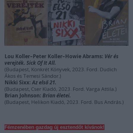
Lou Koller–Peter Koller–Howie Abrams:
Vér és
verejték. Sick Of It All.
(Budapest, Konkrét Könyvek, 2023. Ford. Dudich
Ákos és Temesi Sándor.)
Nikki Sixx:
Az első 21.
(Budapest, Cser Kiadó, 2023. Ford. Varga Attila.)
Brian Johnson:
Brian életei.
(Budapest, Helikon Kiadó, 2023. Ford. Bus András.)
Fémzenében gazdag új esztendőt kívánok!