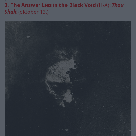
3. The Answer Lies in the Black Void
(H/A):
Thou
Shalt
(október 13.)