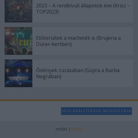
2023 – A rendkívüli állapotok éve (Krisz –
TOP2023)
Előkerültek a macheték is (Brujeria a
Dürer-kertben)
Őslények zúzásában (Gojira a Barba
Negrában)
SÜTI BEÁLLÍTÁSOK MÓDOSÍTÁSA
mobil
|
teljes