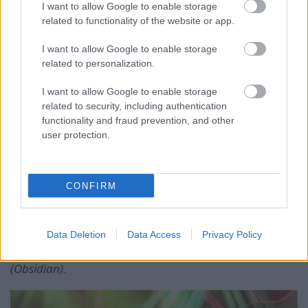
I want to allow Google to enable storage
related to functionality of the website or app.
I want to allow Google to enable storage
related to personalization.
Kijött most is a tartós félhomályba borult színpadra
I want to allow Google to enable storage
ez az öt ember, akikből négyen már együtt vannak
related to security, including authentication
35 éve, az új dobos Guidóval, és egy nagyon
functionality and fraud prevention, and other
hangulatos slágerválogatást nyújtott, ami a turné
user protection.
mindezidáig állandó szettje.
Enchantment (Draconian Times); Forsaken (Obsidian);
CONFIRM
Faith Divides US – Death Unites Us (s/t); Requiem (In
Requiem); One Second (s/t); Hallowed Land (Draconian
Times); The Enemy (In Requiem); As I Die (Shades of
Data Deletion
Data Access
Privacy Policy
God); No Hope in Sight (The Plague Within); Embers Fire
(Icon). Ráadás: Just Say Words (One Second); Ghosts
(Obsidian).