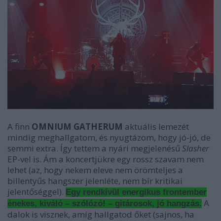
A finn
OMNIUM GATHERUM
aktuális lemezét
mindig meghallgatom, és nyugtázom, hogy jó-jó, de
semmi extra. Így tettem a nyári megjelenésű
Slasher
EP-vel is. Ám a koncertjükre egy rossz szavam nem
lehet (az, hogy nekem eleve nem örömteljes a
billentyűs hangszer jelenléte, nem bír kritikai
jelentőséggel).
Egy rendkívül energikus frontember
A
énekes, kiváló – szólózó! – gitárosok, jó hangzás.
dalok is visznek, amíg hallgatod őket (sajnos, ha