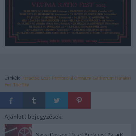
Címkék:
Paradise Lost
Primordial
Omnium Gatherum
Harakiri
For The Sky
Ajánlott bejegyzések:
Nass (Desszert Feszt Budapest Parádé