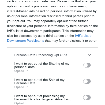
section to confirm your selection. Please note that after your
opt-out request is processed you may continue seeing
Szóval az írek
interest-based ads based on personal information utilized by
a rendelkezésükre álló 60 perc alatt
us or personal information disclosed to third parties prior to
felégették Rómát, minden birodalmat megdöntöttek,
your opt-out. You may separately opt-out of the further
a
a kettő között hóhérkodtak, behajóztunk…
disclosure of your personal information by third parties on the
szemünket mindvégig A. A. Nemtheangán tartottuk,
IAB’s list of downstream participants. This information may
akinek a jelenléte a legmarkánsabb volt aznap este –
also be disclosed by us to third parties on the
IAB’s List of
ahogy az lenni szokott! Ő egy előadó és nagybetűs
Downstream Participants
that may further disclose it to other
metál-frontember, hatalmas karizmával! Jég- és
third parties.
sárlavina öntött el, elszorult torokkal vergődtem a
kötél végén, tengerbe fúltam, farkaskodtam…
Please note that this website/app uses one or more Google
Personal Data Processing Opt Outs
Remélem, hamarosan újra
Odavoltam. Meg vissza.
services and may gather and store information including but
jönnek, főbandaként!
not limited to your visit or usage behaviour. You may click to
I want to opt-out of the Sharing of my
personal data.
grant or deny consent to Google and its third-party tags to
Opted In
As Rome Burns (To The Nameless Dead); How It Ends
use your data for below specified purposes in below Google
(s/t); To Hell or the Hangman (Exile Amongst the Ruins);
consent section.
I want to opt-out of the Sale of my
Personal Data.
The Coffin Ships (The Gathering Wilderness); Victory has
Opted In
1000 Fathers, defeat is an Orphan (How It Ends); Lain
with the Wolf (Redemption at the Puritan’s Hand);
I want to opt-out of processing my
Empire Falls (To The Nameless Dead)
Personal Data for Targeted Advertising.
Opted In