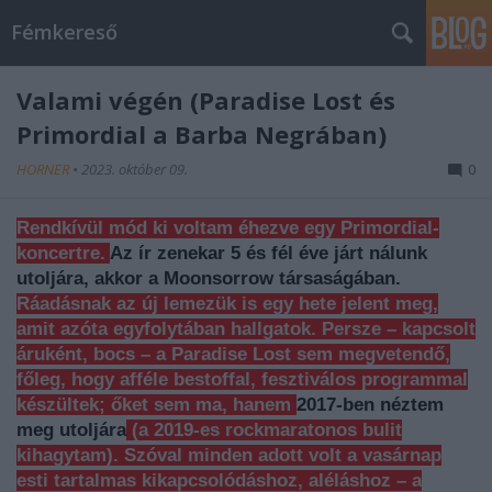
Fémkereső
Valami végén (Paradise Lost és
Primordial a Barba Negrában)
HORNER
•
2023. október 09.
0
Rendkívül mód ki voltam éhezve egy Primordial-
koncertre.
Az ír zenekar 5 és fél éve járt nálunk
utoljára, akkor a Moonsorrow társaságában.
Ráadásnak az új lemezük is egy hete jelent meg,
amit azóta egyfolytában hallgatok. Persze – kapcsolt
áruként, bocs – a Paradise Lost sem megvetendő,
főleg, hogy afféle bestoffal, fesztiválos programmal
készültek; őket sem ma, hanem
2017-ben néztem
meg utoljára
(a 2019-es rockmaratonos bulit
kihagytam). Szóval minden adott volt a vasárnap
esti tartalmas kikapcsolódáshoz, aléláshoz – a