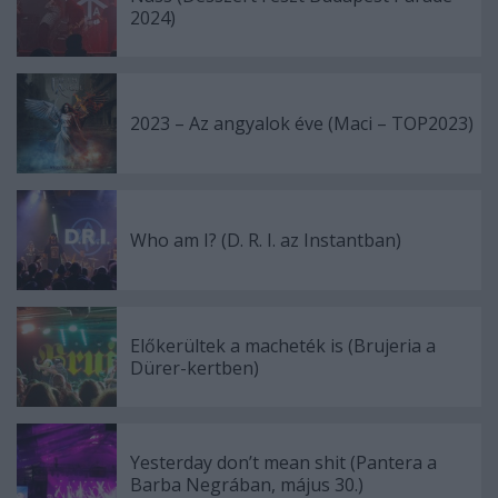
2024)
2023 – Az angyalok éve (Maci – TOP2023)
Who am I? (D. R. I. az Instantban)
Előkerültek a macheték is (Brujeria a
Dürer-kertben)
Yesterday don’t mean shit (Pantera a
Barba Negrában, május 30.)