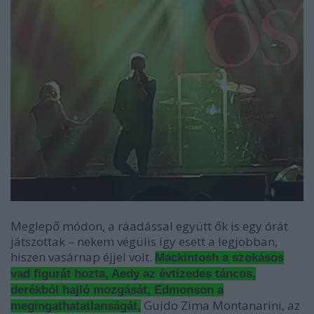
Meglepő módon, a ráadással együtt ők is egy órát
játszottak – nekem végülis így esett a legjobban,
hiszen vasárnap éjjel volt.
Mackintosh a szokásos
vad figurát hozta, Aedy az évtizedes táncos,
derékból hajló mozgását, Edmonson a
Guido Zima Montanarini, az
megingathatatlanságát,