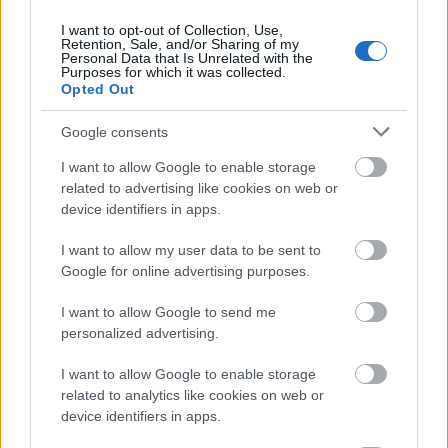
Ha nem jött volna a Primordial, nem látogatok el a
I want to opt-out of Collection, Use,
PARADISE LOST
koncertjére – jó sokszor láttam
Retention, Sale, and/or Sharing of my
Personal Data that Is Unrelated with the
őket az elmúlt évtizedekben, és egyre inkább a korai
Purposes for which it was collected.
korszak lemezei felé ácsingózom stabilan, az újak
Opted Out
nem annyira fognak már meg, ahogy a koncertjeik
sem. Nem azért, mert rosszak (ez mindig Nick
Google consents
lelkiállapotától és hangjától függ amúgy), csak
I want to allow Google to enable storage
semmi újat nem adnak – ami önmagában nem baj,
related to advertising like cookies on web or
de én tőlük mégis többet várnék.
device identifiers in apps.
I want to allow my user data to be sent to
Google for online advertising purposes.
I want to allow Google to send me
personalized advertising.
I want to allow Google to enable storage
related to analytics like cookies on web or
device identifiers in apps.