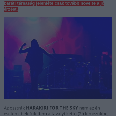
baráti társaság jelenléte csak tovább növelte a jó
érzést.
Az osztrák
HARAKIRI FOR THE SKY
nem az én
esetem, belefüleltem a tavalyi kettő (2!) lemezükbe,