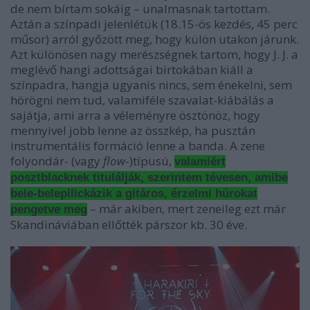
de nem bírtam sokáig – unalmasnak tartottam.
Aztán a színpadi jelenlétük (18.15-ös kezdés, 45 perc
műsor) arról győzött meg, hogy külön utakon járunk.
Azt különösen nagy merészségnek tartom, hogy J. J. a
meglévő hangi adottságai birtokában kiáll a
színpadra, hangja ugyanis nincs, sem énekelni, sem
hörögni nem tud, valamiféle szavalat-kiábálás a
sajátja, ami arra a véleményre ösztönöz, hogy
mennyivel jobb lenne az összkép, ha pusztán
instrumentális formáció lenne a banda. A zene
folyondár- (vagy
flow
-)típusú,
valamiért
posztblacknek titulálják, szerintem tévesen, amibe
bele-belepilickázik a gitáros, érzelmi húrokat
– már akiben, mert zeneileg ezt már
pengetve meg
Skandináviában ellőtték párszor kb. 30 éve.