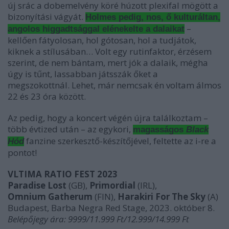
új srác a dobemelvény köré húzott plexifal mögött a
bizonyítási vágyát.
Holmes pedig, nos, ő kulturáltan,
–
angolos higgadtsággal elénekelte a dalaikat
kellően fátyolosan, hol gótosan, hol a tudjátok,
kiknek a stílusában… Volt egy rutinfaktor, érzésem
szerint, de nem bántam, mert jók a dalaik, mégha
úgy is tűnt, lassabban játsszák őket a
megszokottnál. Lehet, már nemcsak én voltam álmos
22 és 23 óra között.
Az pedig, hogy a koncert végén újra találkoztam –
több évtized után – az egykori,
magasságos
Black
fanzine szerkesztő-készítőjével, feltette az i-re a
Hód
pontot!
VLTIMA RATIO FEST 2023
Paradise Lost
(GB),
Primordial
(IRL),
Omnium Gatherum
(FIN),
Harakiri For The Sky
(A)
Budapest, Barba Negra Red Stage, 2023. október 8.
Belépőjegy ára: 9999/11.999 Ft/12.999/14.999 Ft