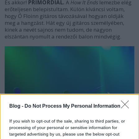
És akkor!
PRIMORDIAL.
A
How It Ends
lemezbe elég
erőteljesen belepistultam. Külön kíváncsi voltam,
hogy Ó Floinn gitáros távozásával hogyan oldják
meg a hangzást. Hát egy új gitáros személyében,
kinek a nevét sajnos nem tudom, de nagyon
elszántan nyomult a rendezői balon mindvégig.
Blog -
Do Not Process My Personal Information
If you wish to opt-out of the sale, sharing to third parties, or
processing of your personal or sensitive information for
targeted advertising by us, please use the below opt-out