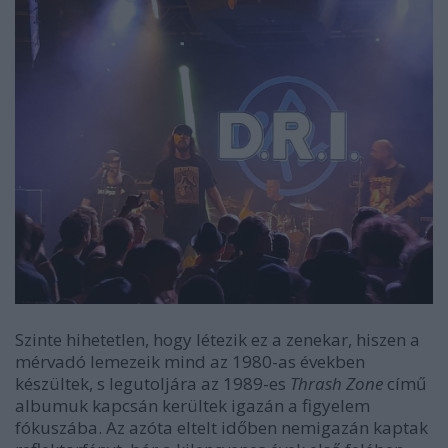
Szinte hihetetlen, hogy létezik ez a zenekar, hiszen a
mérvadó lemezeik mind az 1980-as években
készültek, s legutoljára az 1989-es
Thrash Zone
című
albumuk kapcsán kerültek igazán a figyelem
fókuszába. Az azóta eltelt időben nemigazán kaptak