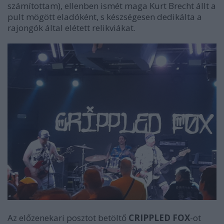
számítottam), ellenben ismét maga Kurt Brecht állt a
pult mögött eladóként, s készségesen dedikálta a
rajongók által elétett relikviákat.
Az előzenekari posztot betöltő
CRIPPLED FOX
-ot