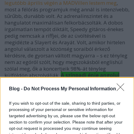
legutóbb április végén a MADVillen lestem meg
,
most a félórás programjuk még annál is intenzívebb,
sűrűbb, durvább volt. Az adrenalinszintet és a
hangulatot maximálisan felkorbácsolták. A dobos
irgalmatlan tempót diktált, Speedy gitáros-énekes
pedig nemcsak a riffjei, de az üvöltésével is
megidézte a Slayert és Arayát. Volt, amikor hirtelen
angolul válaszolt a közönség soraiból érkező
kérdésre, de gyorsan váltott magyarra – s ez tényleg
nem az egóról szólt, hogy megszokásból englishül
szólal meg, ők a koncertjeik 98%-át tényleg
külföldön abszolválják.
A színpadi énje angolul
kommunikál, na!
A nézőtér közepén időközben
óriási haddelhadd alakult ki, gondosan felépített
Blog -
Do Not Process My Personal Information
imidzsű (hajzat, ruha) punkok és metálosok
tomboltak a thrashcore muzsikára, alaposan
If you wish to opt-out of the sale, sharing to third parties, or
beszorítva ezzel a közönség további részét a terem
processing of your personal or sensitive information for
falai mellé. Jó kezdés volt, mindenki feldobódott!
targeted advertising by us, please use the below opt-out
section to confirm your selection. Please note that after your
opt-out request is processed you may continue seeing