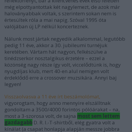
reflektorfényt, bár a kilencvenes évek első felében
még elpottyantottak két nagylemezt, de azok már
haloványabbak voltak, s szerintem sokan nem is
értesültek róla a mai napig. Szóval 1995 óta
valójában új LP nélkül koncerteznek.
Nálunk most jártak negyedik alkalommal, legutóbb
pedig 11 éve, akkor a 30. jubileumi turnéjuk
keretében. Vártam hát nagyon, felkészülve a
tinédzserkor nosztalgikus érzetére – ezzel a
közönség nagy része így volt, viccelődtünk is, hogy
nyugdíjas klub, mert 40-en alul nemigen volt
érdeklődő erre a crossover muzsikára. Annyi baj
legyen!
Visszaolvasva a 11 éve írt beszámolómat,
vigyorogtam, hogy anno mennyire elszálltnak
gondoltam a 3500/4000 forintos pólóárakat – na,
most a 3-szorosa volt, de sajna
most sem lettem
gazdagabb
D. R. I.-T-shirtből, elég gyatra volt a
kínálat (a csapat honlapja alapján messze jobbra