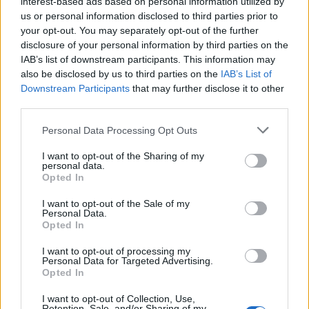
interest-based ads based on personal information utilized by
us or personal information disclosed to third parties prior to
your opt-out. You may separately opt-out of the further
disclosure of your personal information by third parties on the
IAB’s list of downstream participants. This information may
also be disclosed by us to third parties on the
IAB’s List of
Downstream Participants
that may further disclose it to other
third parties.
Please note that this website/app uses one or more Google
Personal Data Processing Opt Outs
services and may gather and store information including but
not limited to your visit or usage behaviour. You may click to
I want to opt-out of the Sharing of my
personal data.
grant or deny consent to Google and its third-party tags to
Opted In
use your data for below specified purposes in below Google
consent section.
I want to opt-out of the Sale of my
Personal Data.
A
D. R. I.
20.30-as kezdése kérdésessé vált, amikor
Opted In
kb. ekkor kezdték belőni a hangzásukat a zenészek,
hogy aztán közeledve a kilenchez
az énekesük után
I want to opt-out of processing my
Personal Data for Targeted Advertising.
érdeklődjenek, akinek holléte ismeretlen volt
Opted In
számukra.
Bizonyára a merchárusítás, dedikálás
tartotta vissza Kurtöt, aki aztán végre – kicsit kínos
I want to opt-out of Collection, Use,
Retention, Sale, and/or Sharing of my