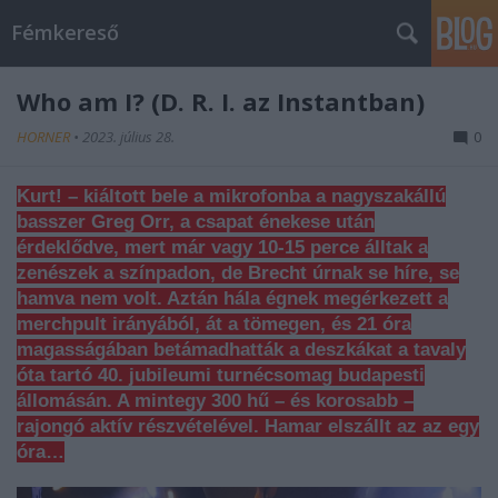
Fémkereső
Who am I? (D. R. I. az Instantban)
HORNER
•
2023. július 28.
0
Kurt! – kiáltott bele a mikrofonba a nagyszakállú
basszer Greg Orr, a csapat énekese után
érdeklődve, mert már vagy 10-15 perce álltak a
zenészek a színpadon, de Brecht úrnak se híre, se
hamva nem volt. Aztán hála égnek megérkezett a
merchpult irányából, át a tömegen, és 21 óra
magasságában betámadhatták a deszkákat a tavaly
óta tartó 40. jubileumi turnécsomag budapesti
állomásán. A mintegy 300 hű – és korosabb –
rajongó aktív részvételével. Hamar elszállt az az egy
óra…