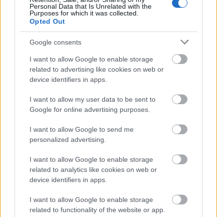
volt már – megérkezett, s pár korty dobozossör után
Personal Data that Is Unrelated with the
beindította a tömör sorokban várakozó közönséget.
Purposes for which it was collected.
Opted Out
Google consents
I want to allow Google to enable storage
related to advertising like cookies on web or
device identifiers in apps.
I want to allow my user data to be sent to
Google for online advertising purposes.
I want to allow Google to send me
personalized advertising.
I want to allow Google to enable storage
related to analytics like cookies on web or
device identifiers in apps.
Természetesen egy
best of classic
műsort kaptunk,
I want to allow Google to enable storage
amelyben a
Violent Pacification
például rögtön
related to functionality of the website or app.
második dalként érkezett. Az alacsony termetű,