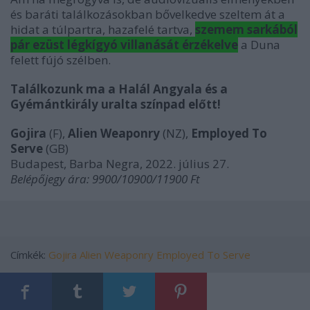
és baráti találkozásokban bővelkedve szeltem át a
hidat a túlpartra, hazafelé tartva,
szemem sarkából
pár ezüst légkígyó villanását érzékelve
a Duna
felett fújó szélben.
Találkozunk ma a Halál Angyala és a
Gyémántkirály uralta színpad előtt!
Gojira
(F),
Alien Weaponry
(NZ),
Employed To
Serve
(GB)
Budapest, Barba Negra, 2022. július 27.
Belépőjegy ára: 9900/10900/11900 Ft
Címkék:
Gojira
Alien Weaponry
Employed To Serve