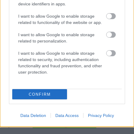
sem mentes
támadásukba. A hangzás, főleg az
device identifiers in apps.
elején és főleg az éneket érintve gyengélkedett, de
később a hangszeres rész számomra
I want to allow Google to enable storage
lemezminőségben szólt, bár lehetett volna
related to functionality of the website or app.
hangosabb is.
I want to allow Google to enable storage
A zenekar népszerűségét mi sem jelzi jobban, hogy
related to personalization.
még a 100. sorban is teli torokból üvöltötték a
dalszövegeiket.
Miközben a kivetítőn, ha nem is
I want to allow Google to enable storage
pozvakowski-értelemben, de elég érdekfeszítő
related to security, including authentication
képsorok sorjáztak – és persze a szerpentin- (kétszer
functionality and fraud prevention, and other
is) és a konfettieső.
user protection.
Az hogy egy bandának már több mint 20 éve
változatlan a tagsága, nem mindennapi. Van némi
CONFIRM
összeszokottság, egymásra hangoltság, nem? A
népszerűségük meg egyenesen elképesztő, hogy
ezzel a durva, gyors, darálós, mégis kifinomult,
Data Deletion
Data Access
Privacy Policy
dallamos, intellektuális zenével ilyen messze
eljutottak –
s hol van még a Szíriusz?!