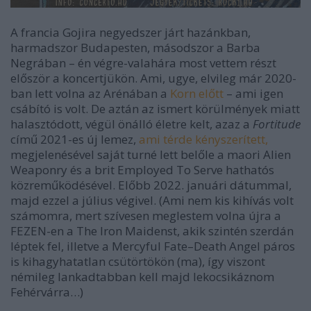
A francia Gojira negyedszer járt hazánkban,
harmadszor Budapesten, másodszor a Barba
Negrában – én végre-valahára most vettem részt
először a koncertjükön. Ami, ugye, elvileg már 2020-
ban lett volna az Arénában a
Korn előtt
– ami igen
csábító is volt. De aztán az ismert körülmények miatt
halasztódott, végül önálló életre kelt, azaz a
Fortitude
című 2021-es új lemez,
ami térde kényszerített,
megjelenésével saját turné lett belőle a maori Alien
Weaponry és a brit Employed To Serve hathatós
közreműködésével. Előbb 2022. januári dátummal,
majd ezzel a július végivel. (Ami nem kis kihívás volt
számomra, mert szívesen meglestem volna újra a
FEZEN-en a The Iron Maidenst, akik szintén szerdán
léptek fel, illetve a Mercyful Fate–Death Angel páros
is kihagyhatatlan csütörtökön (ma), így viszont
némileg lankadtabban kell majd lekocsikáznom
Fehérvárra…)