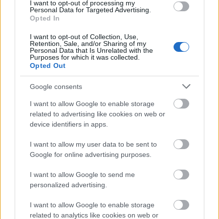
I want to opt-out of processing my
mellett ácsorogva, s nem egy arc jött oda hozzá
Personal Data for Targeted Advertising.
frissen és borsos áron vásárolt AW-pólójában közös
Opted In
fotóra felkérni, illetve vinylt dedikáltatni, amikre ő
I want to opt-out of Collection, Use,
készséggel állt is rendelkezésre…
Én meg
touch and
Retention, Sale, and/or Sharing of my
go feeling
gel álltattam magam…
Personal Data that Is Unrelated with the
Purposes for which it was collected.
Opted Out
Aztán elérkezett a várva-várt francia
GOJIRA
fellépése, akiket anno a
From Mars To Sirius
ismertem
Google consents
és szerettem meg, s manapság is azt tartom
pályájuk egyik legjobbjának a tavalyi
Fortitude
I want to allow Google to enable storage
mellett – ennek ellenére sem vettem meg a 2005-ös,
related to advertising like cookies on web or
a merchpultnál 30.000 Ft-ért kínált, dedikált
device identifiers in apps.
albumot vinylen… Ami sok, az sok…
I want to allow my user data to be sent to
Nekem öröm, másoknak (ugye, Ede!) talán nem
Google for online advertising purposes.
annyira, de
a koncert a
Fortitude
album számaira
I want to allow Google to send me
volt felépítve, s közéjük tűzdelték be a korábbi
personalized advertising.
lemezek egy-egy dalát.
A kivetítőn 180 másodperctől
kezdődött a visszaszámlálás, s ők
atomóra
I want to allow Google to enable storage
pontossággal kezdtek bele nukleáris behatástól
related to analytics like cookies on web or