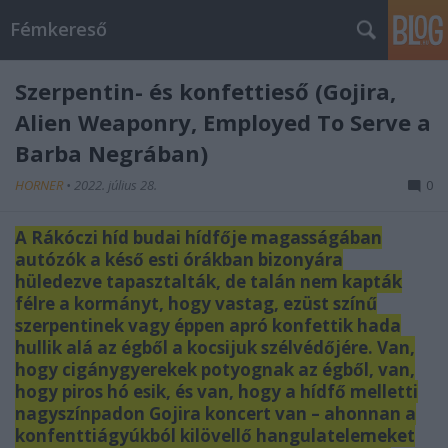
Fémkereső
Szerpentin- és konfettieső (Gojira,
Alien Weaponry, Employed To Serve a
Barba Negrában)
HORNER
•
2022. július 28.
0
A Rákóczi híd budai hídfője magasságában
autózók a késő esti órákban bizonyára
hüledezve tapasztalták, de talán nem kapták
félre a kormányt, hogy vastag, ezüst színű
szerpentinek vagy éppen apró konfettik hada
hullik alá az égből a kocsijuk szélvédőjére. Van,
hogy cigánygyerekek potyognak az égből, van,
hogy piros hó esik, és van, hogy a hídfő melletti
nagyszínpadon Gojira koncert van – ahonnan a
konfenttiágyúkból kilövellő hangulatelemeket