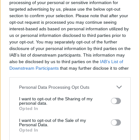
középtermében ellenben máig élénken él a
processing of your personal or sensitive information for
fejemben
. Így nagy volt a boldogság, hogy ismét
targeted advertising by us, please use the below opt-out
láthatom-hallgatom őket. Volt bennem némi félsz,
section to confirm your selection. Please note that after your
hogy a klubterem után egy szabadtéri
opt-out request is processed you may continue seeing
nagyszínpadon mennyire állja meg a helyét a trió,
interest-based ads based on personal information utilized by
de a koncertjük elmosott minden kétséget:
van
us or personal information disclosed to third parties prior to
helyük a nagyobb színpadokon,
be is lakják.
your opt-out. You may separately opt-out of the further
disclosure of your personal information by third parties on the
Persze a szeánsz a dobos Jong fivér, Lewis rituális
IAB’s list of downstream participants. This information may
beköszöntőjével indult, amihez aztán csatlakozott az
also be disclosed by us to third parties on the
IAB’s List of
új basszer, az arctetovált Tūranga Morgan-Edmonds
Downstream Participants
that may further disclose it to other
(később, a koncert után, láttam, elment rollerezni a
third parties.
budai éjszakába...), majd Henry de Jong gitáros-
Please note that this website/app uses one or more Google
Personal Data Processing Opt Outs
énekes is és a legjobb formájukat hozták, valamint a
services and may gather and store information including but
legjobb groove-okat a két lemezükről, miközben
not limited to your visit or usage behaviour. You may click to
I want to opt-out of the Sharing of my
alaposan beugrálták a színpadot. Nekem most is
personal data.
grant or deny consent to Google and its third-party tags to
Opted In
bejöttek, bennük a származásukon kívül is van némi
use your data for below specified purposes in below Google
plusz, a zenéjükben, ami ha nem is átütő, de
consent section.
I want to opt-out of the Sale of my
figyelemfelkeltő. Ez újdonsült rajongóknak is átjött a
Personal Data.
tömegből: a Gojira koncert második felét a
Opted In
merchpult magasságában, hátrább töltöttem, Henri