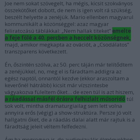
Joe nem sokat szövegelt, ha mégis, kicsit szokványos
összekötőket dobott, de nem is igen volt rá szükség,
beszélt helyette a zenéjük. Mario ellenben magyarul
kommunikált a közönséggel: azaz magyar
feliratozású táblákkal: „Nem hallak titeket”
emelte
a feje fölé a 40. percben a heccelt közönségnek,
majd, amikor megkapta az ovációt, a „Csodálatos”
transzparens következett.
Én, őszintén szólva, az 50. perc táján már telítődtem
a zenéjükkel, no, meg el is fáradtam addigra az
egész naptól, onnantól kezdve (ekkor araszoltam a
keverőnél hátrább) kicsit már vízszintesbe
vágyakozva füleltem őket… de ezen túl is azt hiszem,
a ráadással másfél órásra felhizlalt műsoridő
túl
sok volt, mintha dramaturgiailag sem lett volna
annyira erős (végig) a show-struktúra. Persze jó volt
hallgatni őket, de a ráadás dalai alatt már rajtuk is a
fáradtság jeleit véltem felfedezni.
Ám ha megrogyva is, de audiovizuális élményekben