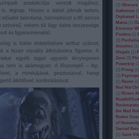
ínpadi produkciója vonzott magához,
(
3
)
Obscura
s, tegnap. Hiszen a dalait jóknak tartom,
Gatherum
(
Orphaned L
 előadói talentuma, harmadrészt a 80 perces
Mama
(
1
)
Óz
bb szövésű, nekem túl lágy dalok összessége
Emerson Wi
rofi és figyelemreméltó.
Pantera
(
1
)
(
3
)
Periheli
világ is külön érdeklődésre tarthat számot,
Anselmo
(
1
)
 a bizarr vizuális átfolyásokra figyelve. A
Illegals
(
1
)
P
zenekar egyéb tagjai ugyanis ténylegesen
Zeus
(
3
)
Pli
Powertrip
(
1
ha nem is akárhogyan. A főszereplő – tkp.
(
3
)
Prong
(
1
éivel, a mimikájával, gesztusaival, hangi
(
1
)
Psycropt
gerlő átkötőivel, konferálásával.
(
1
)
Raven
(
1
Red Hot Chi
(
1
)
Rivers A
RoadkillSo
Rockmarato
the Mad Ro
Rotten Sou
of Humanity
Sacred Reic
(
1
)
Saint Vit