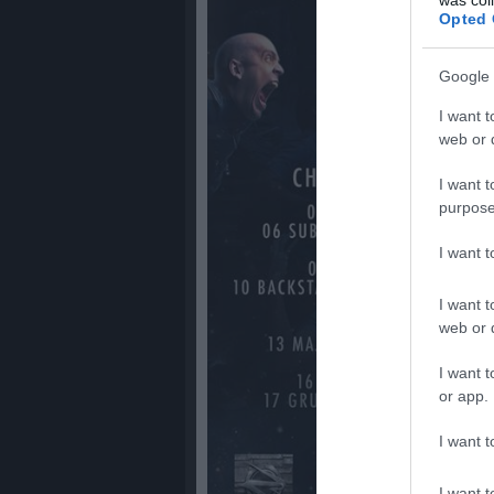
Opted 
Google 
I want t
web or d
I want t
purpose
I want 
I want t
web or d
I want t
or app.
I want t
I want t