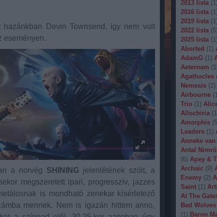
2013 lista
(
1
2016 lista
(
1
2019 lista
(
1
ett hazánkban Devin Townsend, így nem volt
2022 lista
(
5
 az eseményen.
2025 lista
(
1
Aborted
(
1
)
AdamG
(
1
)
Aeternam
(
1
Agathocles
Nemesis
(
2
)
Airbourne
(
Trio
(
1
)
Alic
Allochiria
(
1
Amorphis
(
Leaders
(
1
)
Anneke van
Antal Nimró
(
6
)
Apey & T
Archaic
(
9
)
ban a norvég
SHINING
jelenlétének szólt, a
Enemy
(
2
)
A
or megszeretett ipari, progresszív, jazzes
Saint
(
1
)
Art
metálosnak is mondható zenekar kísérletező
At The Gate
sszámba mennek. Nem is igazán hittem anno,
Bad Wolves
(
1
)
Baron Ma
ket a színpad elől. 20.25-kor azonban úgy