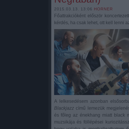
2015.03.13. 13:06
HORNER
Főattrakcióként először koncertez
kérdés, ha csak lehet, ott kell lenni
A lelkesedésem azonban elsősor
Blackjazz
című lemezük megjelenések
és főleg az énekhang miatt black 
muzsikája és föllépései kuriozitá
hogy valaha is meghallgathatom ő