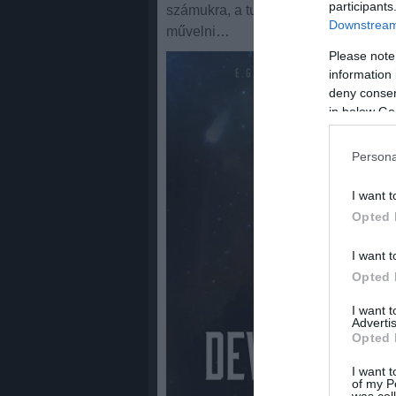
participants
számukra, a turné során eltanulhatjá
Downstream 
művelni…
Please note
information 
deny consent
in below Go
Persona
I want t
Opted 
I want t
Opted 
I want 
Advertis
Opted 
I want t
of my P
was col