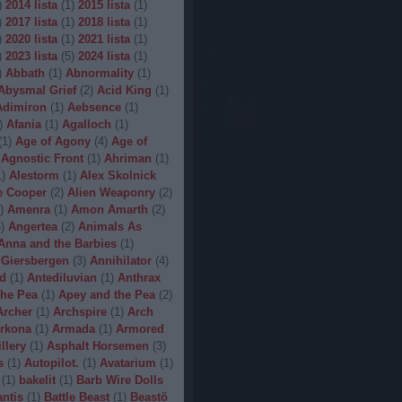
)
2014 lista
(
1
)
2015 lista
(
1
)
)
2017 lista
(
1
)
2018 lista
(
1
)
)
2020 lista
(
1
)
2021 lista
(
1
)
)
2023 lista
(
5
)
2024 lista
(
1
)
)
Abbath
(
1
)
Abnormality
(
1
)
Abysmal Grief
(
2
)
Acid King
(
1
)
Adimiron
(
1
)
Aebsence
(
1
)
)
Afania
(
1
)
Agalloch
(
1
)
(
1
)
Age of Agony
(
4
)
Age of
Agnostic Front
(
1
)
Ahriman
(
1
)
1
)
Alestorm
(
1
)
Alex Skolnick
e Cooper
(
2
)
Alien Weaponry
(
2
)
)
Amenra
(
1
)
Amon Amarth
(
2
)
5
)
Angertea
(
2
)
Animals As
Anna and the Barbies
(
1
)
 Giersbergen
(
3
)
Annihilator
(
4
)
d
(
1
)
Antediluvian
(
1
)
Anthrax
he Pea
(
1
)
Apey and the Pea
(
2
)
Archer
(
1
)
Archspire
(
1
)
Arch
rkona
(
1
)
Armada
(
1
)
Armored
illery
(
1
)
Asphalt Horsemen
(
3
)
s
(
1
)
Autopilot.
(
1
)
Avatarium
(
1
)
(
1
)
bakelit
(
1
)
Barb Wire Dolls
ntis
(
1
)
Battle Beast
(
1
)
Beastö