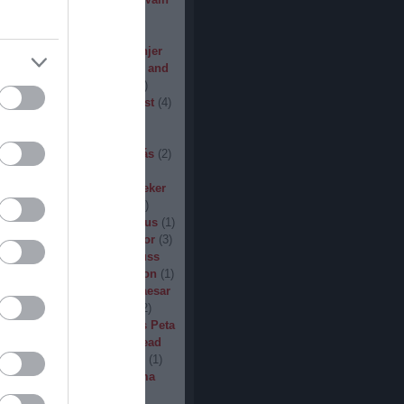
den
(
3
)
Iron Steel
(
2
)
I am
ack
(
2
)
Jarboe
(
1
)
Jesus
percar
(
1
)
Jex Thoth
(
1
)
Jinjer
n the Jungle
(
1
)
John Diva and
 of Love
(
1
)
John Garcia
(
2
)
s
(
1
)
Jucifer
(
1
)
Judas Priest
(
4
)
2
)
K3
(
1
)
Kállai János
(
1
)
(
2
)
Kamelot
(
1
)
Kampfar
(
1
)
urn
(
3
)
Karst
(
1
)
Kátai Tamás
(
2
)
vin Hufnagel
(
1
)
Khirki
(
1
)
)
Kill With Hate
(
5
)
Kingseeker
amond
(
1
)
King Solomon
(
1
)
mite
(
1
)
Kobra and the Lotus
(
1
)
llice
(
1
)
Krampüs
(
1
)
Kreator
(
3
)
lertak
(
2
)
Kylfingar
(
1
)
Kyuss
 God
(
2
)
League of Distortion
(
1
)
mb For A Limb
(
1
)
Little Caesar
1
)
Lizzies
(
1
)
Lord Dying
(
2
)
 Zero
(
1
)
Lucifer
(
2
)
Lukács Peta
(
1
)
Macabre
(
1
)
Machine Head
Madder Mortem
(
1
)
Madvill
(
1
)
(
2
)
Maggot Heart
(
1
)
Magma
ó Dávid
(
1
)
Malediction
(
2
)