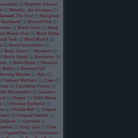
eerzebub
(
1
)
Begotten Silence
h
(
1
)
Behold... the Arctopus
(
1
)
Beneath The Void
(
1
)
Benighted
 RockbanD
(
1
)
Beyond Fear
(
1
)
locate
(
1
)
Black Cobra
(
1
)
black
ack Muerte Club
(
1
)
Black Stone
lack Tusk
(
1
)
Blind Myself
(
3
)
e
(
1
)
Blood Incantation
(
1
)
2
)
Body Count
(
1
)
Bömbers
(
1
)
2
)
Borlai Gergő
(
1
)
Bornholm
(
2
)
ime
(
1
)
Brant Bjork
(
1
)
Brujeria
)
Bullet
(
1
)
Burning Full
Burning Witches
(
1
)
Byla
(
1
)
1
)
Cadaver Mutilator
(
1
)
Cage
(
1
)
orpse
(
2
)
Carpathian Forest
(
1
)
ttle Decapitation
(
2
)
Cavalera
ord
(
1
)
Chapel
(
1
)
Child Abuse
e
(
1
)
Christian Epidemic
(
1
)
re
(
1
)
Chrysta Bell
(
1
)
Clitgore
rston
(
1
)
ConansFirstDate
(
1
)
Conjurer
(
1
)
Corrodal
(
1
)
ckwise
(
1
)
Crazy Lixx
(
1
)
Crew
1
)
Crippled Fox
(
3
)
Crossholder