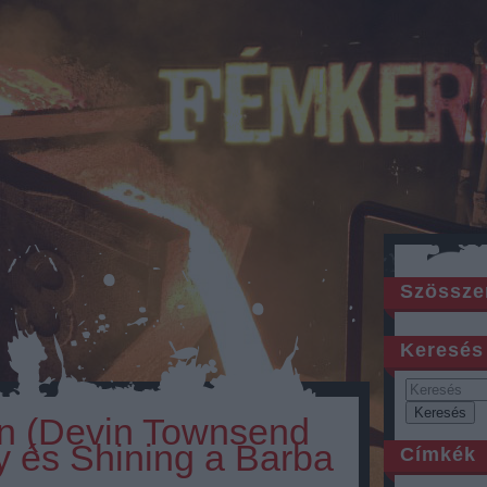
Szössze
Keresés
en (Devin Townsend
ry és Shining a Barba
Címkék