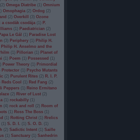
(
2
)
Omega Diatribe
(
1
)
Omnium
1
)
Omophagia
(
2
)
Ordog
(
2
)
and
(
2
)
Overkill
(
3
)
Ozone
 a csodák csodája
(
1
)
P.
lliams
(
1
)
Paediatrician
(
2
)
Papa Le Gál
(
1
)
Paradise Lost
on
(
3
)
Periphery
(
1
)
Philip H.
Philip H. Anselmo and the
hilm
(
1
)
Pillorian
(
1
)
Planet of
ni
(
1
)
Poem
(
1
)
Possessed
(
1
)
)
Power Theory
(
1
)
Primordial
)
Protector
(
1
)
Psycho Mutants
ic
(
2
)
Purulent Rites
(
2
)
R. I. P.
)
Reds Cool
(
1
)
Red Fang
(
2
)
li Peppers
(
1
)
Reino Ermitano
blaze
(
2
)
River of Lust
(
2
)
da
(
1
)
rockabilly
(
1
)
n
(
4
)
rock and roll
(
2
)
Room of
bots
(
1
)
Ross The Boss
(
1
)
nd
(
1
)
Rotting Christ
(
1
)
Rrelics
(
1
)
S. D. I.
(
1
)
S. O. D.
(
1
)
h
(
2
)
Sadictic Intent
(
1
)
Saille
us
(
1
)
Sanctuary
(
1
)
Sanhedrin