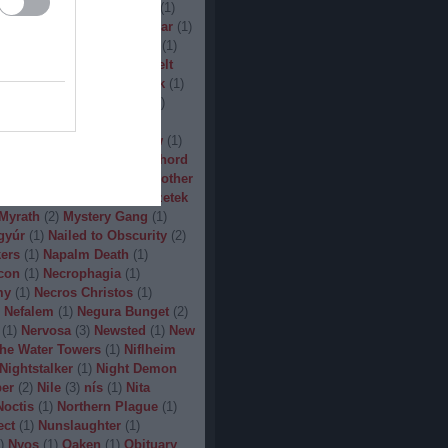
(
1
)
Man.Machine.Industry
(
1
)
1
)
Manilla Road
(
1
)
Manowar
(
1
)
ler
(
1
)
Maryland Deathfest
(
1
)
ayhem
(
3
)
Megadeth
(
1
)
Melt
ercyful Fate
(
1
)
Merrimack
(
1
)
allica
(
3
)
MetalWar Fest
(
1
)
h
(
1
)
Mgla
(
1
)
Midnight
(
1
)
x
(
2
)
Mood
(
2
)
Moonsorrow
(
1
)
2
)
Mörbid Carnage
(
4
)
Morhord
1
)
Mortillery
(
1
)
mosh
(
1
)
Mother
1
)
Mpire of Evil
(
1
)
Művészetek
Myrath
(
2
)
Mystery Gang
(
1
)
gyúr
(
1
)
Nailed to Obscurity
(
2
)
ers
(
1
)
Napalm Death
(
1
)
con
(
1
)
Necrophagia
(
1
)
my
(
1
)
Necros Christos
(
1
)
Nefalem
(
1
)
Negura Bunget
(
2
)
(
1
)
Nervosa
(
3
)
Newsted
(
1
)
New
the Water Towers
(
1
)
Niflheim
Nightstalker
(
1
)
Night Demon
per
(
2
)
Nile
(
3
)
nís
(
1
)
Nita
Noctis
(
1
)
Northern Plague
(
1
)
ect
(
1
)
Nunslaughter
(
1
)
)
Nyos
(
1
)
Oaken
(
1
)
Obituary