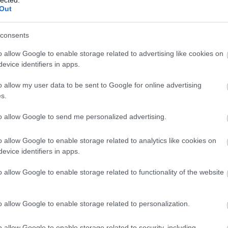
Out
(
1
)
Iron Mai
Morbid
(
1
)
J
Chrüsler Su
consents
(
3
)
Johnny i
the Rockets
o allow Google to enable storage related to advertising like cookies on
Jónás Tamá
evice identifiers in apps.
Jungle Rot
(
Kamchatka
o allow my user data to be sent to Google for online advertising
Karma To B
s.
Ketzer
(
2
)
Ke
KillerSick
(
1
(
1
)
King Di
to allow Google to send me personalized advertising.
Kissin Dyna
Korn
(
1
)
Kra
o allow Google to enable storage related to analytics like cookies on
Krisz
(
1
)
Kve
evice identifiers in apps.
(
2
)
Lamb of
Lepra
(
2
)
Li
o allow Google to enable storage related to functionality of the website
(
1
)
Lividity
(
Lower Than
(
2
)
M. O. D.
(
1
)
Maci
(
2
)
o allow Google to enable storage related to personalization.
Mad Robots
Rise
(
6
)
Mak
o allow Google to enable storage related to security, including