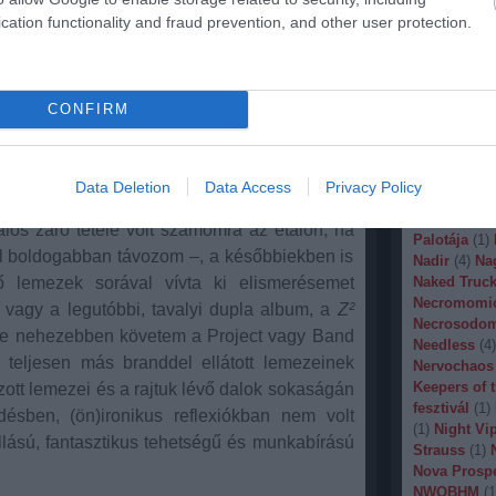
Malignancy
cation functionality and fraud prevention, and other user protection.
Manegarm
(
Marissa Nad
olna, hogy a Steve Vai 1993-as
Sex & Religion
Mason
(
1
)
M
Banana
(
1
)
M
 nemzetközi figyelmet kiérdemlő
DEVIN
CONFIRM
Metal
(
1
)
Met
yik legnagyobb figurája lesz a (metál)zenei
Metal Churc
lőadói és dalszerzői, produceri tehetségének,
Misery Inde
 talán a Strapping Young Lad formációja által
Moonspell
(
Data Deletion
Data Access
Privacy Policy
(
1
)
Mortiis
(
ímű 1997-es lemezével – s hadd szaladjak itt
of Millions
(
álos záró tétele volt számomra az etalon, ha
Palotája
(
1
)
kal boldogabban távozom –, a későbbiekben is
Nadir
(
4
)
Na
tő lemezek sorával vívta ki elismerésemet
Naked Truck
Necromomi
vagy a legutóbbi, tavalyi dupla album, a
Z²
Necrosodo
re nehezebben követem a Project vagy Band
Needless
(
4
)
 teljesen más branddel ellátott lemezeinek
Nervochaos
Keepers of 
zott lemezei és a rajtuk lévő dalok sokaságán
fesztivál
(
1
)
ésben, (ön)ironikus reflexiókban nem volt
(
1
)
Night Vi
lású, fantasztikus tehetségű és munkabírású
Strauss
(
1
)
Nova Prosp
NWOBHM
(
1