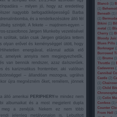
Blancö
(
1
)
B
zínpadára – milyen jó, hogy az eredetileg
(
1
)
Behemot
sfélszer nagyobb befogadóképességű Barba
Beneath
(
1
)
renalinbomba, és a rendelkezésükre álló fél
(
1
)
Bermuda
Bikini
(
1
)
Bi
ültség szintjét. A fekete – majdnem-egyen –
metal
(
1
)
Bl
táros-szaxofonos Jørgen Munkeby vezetésével
Cherry
(
1
)
B
n szóltak, talán csak Jørgen gitárjára tettem
Bloody Juic
Blues Pills
(
 olyan erővel és keménységgel ütött, hogy
Borknagar
(
Hihetetlen energiával, elánnal adták elő
Borrowed T
kat, amelyek annyira nem megjegyezhetők,
(
1
)
Brume
(
1
 és van bennük rendszer, azaz dalszerűek.
Throttle
(
1
)
Cadaveres
(
es és karizmatikus frontember, aki valóban
Cannibal C
t közönséggel – állandóan mozogva, ugrálva
Castle
(
2
)
Ca
mikor újra megnézném őket, remélem, jönnek
(
1
)
Chainsw
(
1
)
Child Bit
Chronosphe
ra álló amerikai
PERIPHERY
re mindez nem
(
1
)
Colin Ma
bbi albumaikat és a most megjelent dupla
Confess
(
1
)
Counter Clo
ott meg a zenéjük. Nekem ez nem több
From Hell
(
ndi jelenleg metálvonalon is. Lebutított