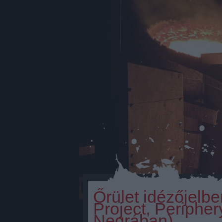
Őrület idézőjelb
Project, Periphe
Negrában)