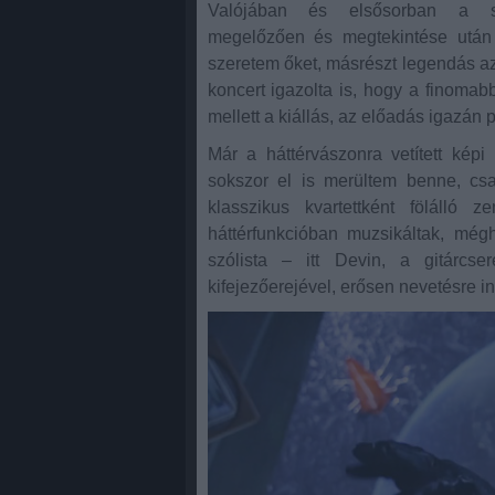
Valójában és elsősorban a sz
megelőzően és megtekintése után i
szeretem őket, másrészt legendás az
koncert igazolta is, hogy a finoma
mellett a kiállás, az előadás igazán p
Már a háttérvászonra vetített képi 
sokszor el is merültem benne, csak
klasszikus kvartettként fölálló 
háttérfunkcióban muzsikáltak, még
szólista – itt Devin, a gitárcser
kifejezőerejével, erősen nevetésre in