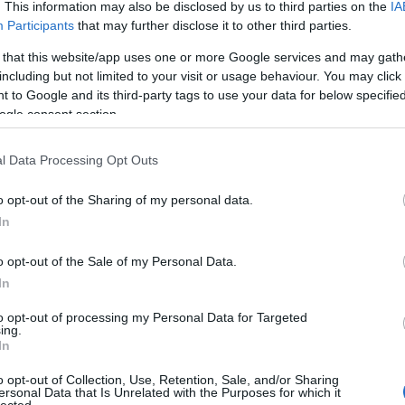
. This information may also be disclosed by us to third parties on the
IA
k, mi értelme van a zenélésnek, s hogyan kell
Evil Invader
Participants
that may further disclose it to other third parties.
Exodus
(
1
)
Extreme Att
 that this website/app uses one or more Google services and may gath
Fanatic Atta
including but not limited to your visit or usage behaviour. You may click 
Fit For An 
 to Google and its third-party tags to use your data for below specifi
Fostartály
(
Toast
(
1
)
Gi
ogle consent section.
Godsleep
(
1
Gorguts
(
2
)
l Data Processing Opt Outs
Gravecrush
Pleasures
(
Grim Reape
o opt-out of the Sharing of my personal data.
(
1
)
Gyilkos
(
In
(
1
)
Hammerf
Harakiri Fo
o opt-out of the Sale of my Personal Data.
Eternal
(
1
)
H
In
(
1
)
Head For
Helheim
(
1
)
to opt-out of processing my Personal Data for Targeted
Helsótt
(
1
)
H
ing.
Hexvessel
(
In
(
1
)
Human E
Breed
(
1
)
Ia
o opt-out of Collection, Use, Retention, Sale, and/or Sharing
(
1
)
Igorrr
(
1
)
ersonal Data that Is Unrelated with the Purposes for which it
lected.
Inferno
(
1
)
I