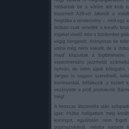
robbantak be a sűrűre telt klub s
kiszemelt A38-ról átkerült a má
Negrába a rendezvény –, mint egy ad
órában csak emelték a kreatív fesz
ingeket viselő ötös a frontember-gi
végig hengerelt. Arányosan és telte
volna még némi kakaót, de a dobos
majd’ kilazultak a fogtöméseim. 
experimentális jazzmetál számai
nyilván, de öröm rájuk bólogatni,
Jørgen is nagyon szerethető, lelk
kommunikál, tréfálkozik a tisztel
vezényelte a profi produkciót. Bár
még!
A hosszas átszerelés után színpad
igaz. Hiába hallgattam meg korá
korongot, egyáltalán nem fog
popmuzsikánál, mégha nagyon tre