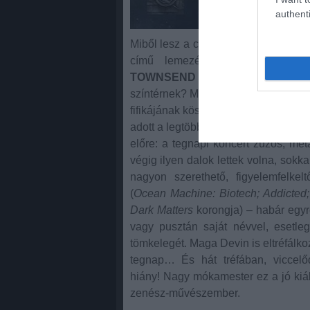
authenti
Miből lesz a cserebogár! Ki hitte v
című lemezének feléneklésével
TOWNSEND
20 év elteltével az eg
színtérnek? Mindezt a saját jogán, e
fifikájának köszönhetően! Bár nekem
adott a legtöbbet, különösen a
City
c
előre: a tegnapi koncert zúzós, met
végig ilyen dalok lettek volna, sok
nagyon szerethető, figyelemfelkel
(
Ocean Machine: Biotech; Addicted;
Dark Matters
korongja) – habár egy
vagy pusztán saját névvel, esetleg
tömkelegét. Maga Devin is eltréfálko
tegnap… És hát tréfában, viccelőd
hiány! Nagy mókamester ez a jó kiál
zenész-művészember.