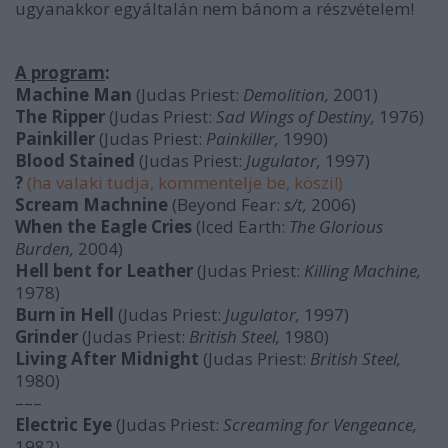
ugyanakkor egyáltalán nem bánom a részvételem!
A program
:
Machine Man
(Judas Priest:
Demolition,
2001)
The Ripper
(Judas Priest:
Sad Wings of Destiny,
1976)
Painkiller
(Judas Priest:
Painkiller,
1990)
Blood Stained
(Judas Priest:
Jugulator,
1997)
?
(ha valaki tudja, kommentelje be, köszi!)
Scream Machnine
(Beyond Fear:
s/t,
2006)
When the Eagle Cries
(Iced Earth:
The Glorious
Burden,
2004)
Hell bent for Leather
(Judas Priest:
Killing Machine,
1978)
Burn in Hell
(Judas Priest:
Jugulator,
1997)
Grinder
(Judas Priest:
British Steel,
1980)
Living After Midnight
(Judas Priest:
British Steel,
1980)
–––
Electric Eye
(Judas Priest:
Screaming for Vengeance,
1982)