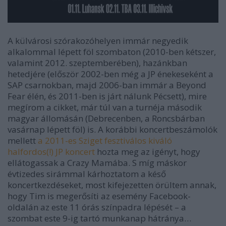
A külvárosi szórakozóhelyen immár negyedik
alkalommal lépett föl szombaton (2010-ben kétszer,
valamint 2012. szeptemberében), hazánkban
hetedjére (először 2002-ben még a JP énekeseként a
SAP csarnokban, majd 2006-ban immár a Beyond
Fear élén, és 2011-ben is járt nálunk Pécsett), mire
megírom a cikket, már túl van a turnéja második
magyar állomásán (Debrecenben, a Roncsbárban
vasárnap lépett föl) is. A korábbi koncertbeszámolók
mellett
a 2011-es Sziget fesztiválos kiváló
halfordos(!) JP koncert
hozta meg az igényt, hogy
ellátogassak a Crazy Mamába. S míg máskor
évtizedes sirámmal kárhoztatom a késő
koncertkezdéseket, most kifejezetten örültem annak,
hogy Tim is megerősíti az esemény Facebook-
oldalán az este 11 órás színpadra lépését – a
szombat este 9-ig tartó munkanap hátránya…