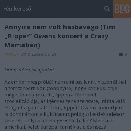
Fémkereső
Annyira nem volt hasbavágó (Tim
„Ripper” Owens koncert a Crazy
Mamában)
HORNER
•
2013. szeptember 30.
0
Lipák Péternek ajánlva
Az ember megpróbál nem cinikus lenni, hiszen él-hal
a fémzenéért. Van (többnyire), hogy kritikusi énje
mégis fölülkerekedik, éppen a fémzenei
szocializációja, az igényes zene szeretete, iránta való
elfogultsága miatt. Tim „Ripper” Owens koncertjére
is dominánsan a kultúrantropológusi érdeklődésem
vezérelt: milyen lehet egy echte hakni? Mert a dél-
amerikai, kelet-európai turnék az ő és hozzá