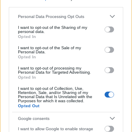
után örökre kitiltok a lejátszómból.
third parties.
Please note that this website/app uses one or more Google
Tizenegy után pár perccel aztán egyszerű háttér
Personal Data Processing Opt Outs
services and may gather and store information including but
gyanánt fölkerült a falra a vetített név-logo-brand –
not limited to your visit or usage behaviour. You may click to
I want to opt-out of the Sharing of my
és színpadra lépett fekete ingében, könnyű fekete
personal data.
grant or deny consent to Google and its third-party tags to
bőrzekében Tim. A korábbi koncerteken, ahol helyi,
Opted In
use your data for below specified purposes in below Google
európai bérzenekarok, zenészek (köztük pl.
consent section.
I want to opt-out of the Sale of my
magyarok is) kísérték, a repertoár a
Painkiller
rel
Personal Data.
indult, most azonban nem. A „saját lemezes”
Opted In
Machine Man
nel, majd a becenévadó JP-számmal
kezdett, ami nem volt jó döntés, elég szerényen,
I want to opt-out of processing my
Personal Data for Targeted Advertising.
dinamikátlanul indult a buli. Az általam az
Opted In
Effronteryből ismert Sasvári Ferenc gitárossal felálló,
Crossholder-tagokból verbuvált, az egész turnén
I want to opt-out of Collection, Use,
Retention, Sale, and/or Sharing of my
kísérő zenekar (Gondosch János volt a basszer, az
Personal Data that Is Unrelated with the
biztos, a másik gitárost és a fiatal dobos srácot
Purposes for which it was collected.
Opted Out
sajnos nem tudom nevesíteni) az egész este olyan
gépiesen, fádan, látszólag kedvtelenül játszott, hogy
Google consents
szerintem még Tim kedvét is elvették, s
ettől elég
lapos lett a koncert.
Mert oké, hogy nem nagyon
I want to allow Google to enable storage