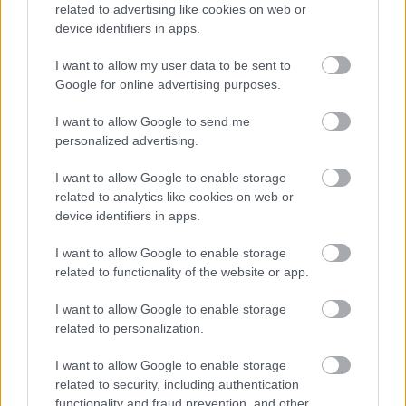
próbáltak össze, de profik nem? S hogy ez volt a
related to advertising like cookies on web or
turnéindító koncert, az is rendben, de legalább a
device identifiers in apps.
nagy egymásra koncentrálásban valami örömöt is
lássunk a tagok arcán, ami főleg a játékuk
I want to allow my user data to be sent to
könnyedségében is érződik, hiszen itt megtiszteltetés
Google for online advertising purposes.
és boldogság zenélni, főleg az elővezetett örökzöldek
I want to allow Google to send me
esetében, nem pedig munka – vagy tévedek?
personalized advertising.
Mindenesetre a hakni-jelleg inkább a zenekari
oldalon mutatkozott ezen az este, s nem pedig a
I want to allow Google to enable storage
hangilag máskülönben jól teljesítő énekes oldaláról,
related to analytics like cookies on web or
bár ő sem tűnt felszabadultnak annyira. Egy órának
device identifiers in apps.
is el kellett telnie, mire megszabadult a
napszemüvegétől és a turnét szponzoráló italgyártó
I want to allow Google to enable storage
logójával díszített baseballsapkájától, hogy
related to functionality of the website or app.
közvetlenül közönsége szemébe nézzen –
ugyanakkor ezek az allűrök talán a színpadi
I want to allow Google to enable storage
ellenfényeknek is köszönhetőek, gondolhatjuk ezt is.
related to personalization.
Harmadikként érkezett a
Painkiller,
ami annyira jó
I want to allow Google to enable storage
dal, hogy még rosszul játszva is halálos! Ezzel meg is
related to security, including authentication
volt a csúcspont, ami egy 50 perces plusz 3
functionality and fraud prevention, and other