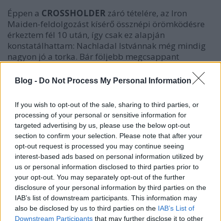
Éppen a
CROSSHOLDER
záró tételére, az Iron
Maiden-feldolgozást kísérő össznépi örömködésre
érkeztem fél 10 után, így csak ez alapján
konstatálhattam: Nachladal Istvánnak még mindig
nagyon jó a torka. Bár följebb megcsappant
helyiértékről ejtettem szót Owens kapcsán, a helyi
érdeklődés cseppet sem volt lanyha, bő százan
Blog -
Do Not Process My Personal Information
jöttünk össze a Gubacsi úti teremben – a közönség jó
része pedig nagy erőkkel és lelkesedéssel vetette
If you wish to opt-out of the sale, sharing to third parties, or
magát a színpad előtti szórakozásba.
processing of your personal or sensitive information for
targeted advertising by us, please use the below opt-out
Tíz órakor kezdett a bárgyú nevű, azonnali
section to confirm your selection. Please note that after your
névcserére szoruló
BERMUDA ROCKBAND,
akik
opt-out request is processed you may continue seeing
szintén nagyon jó adottságú – engem Tunyogi
interest-based ads based on personal information utilized by
Péterre emlékeztető – énekessel (Balogh Ádám)
us or personal information disclosed to third parties prior to
bírtak. S legyenek bármilyen szimpatikusak is
your opt-out. You may separately opt-out of the further
emberileg, háromgitáros (köztük egy hölgy)
disclosure of your personal information by third parties on the
fölállással, a zenéjük épp azt a válfaját képviseli a
IAB’s list of downstream participants. This information may
rocknak/metálnak, amit a
HW
szokott mellékletként
also be disclosed by us to third parties on the
IAB’s List of
a vásárlóira sózni, s amit én 1-2 percnyi belefülelés
Downstream Participants
that may further disclose it to other