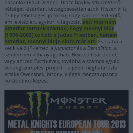
hasonlók (Paul Di’Anno, Blaze Bayley stb.) részéről
kétséget kizáróan, kétségbeesetten azok. Hiszen ki is
ő? Egy tehetséges, jó torkú, nagy karriert érdemlő,
ám levitézlett, egykori világsztár,
akit már nem
aszerint tartunk számon, hogy mennyi időt
(1996-2003) töltött a Judas Priestben, hanem
aszerint, mennyi ideje nincs már ott.
És hiába a
két kiváló JP-lemez ,a
Jugulator
és a
Demolition,
a
szintén nem elhanyagolható Beyond Fear debüt,
vagy az Iced Earth-évek, továbbá a számos egyéb
vendégszereplés, projekt – a jelen meghatározta
értéke Owensnek, bizony, eléggé megcsappant a
korábbihoz képest.